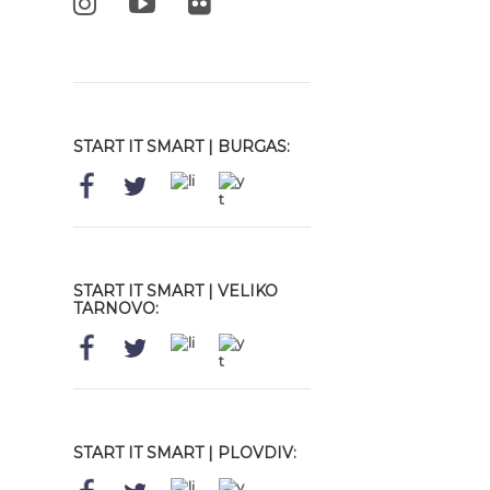
START IT SMART | BURGAS:
START IT SMART | VELIKO
TARNOVO:
START IT SMART | PLOVDIV: