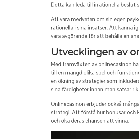
Detta kan leda till irrationella besl
Att vara medveten om sin egen psykol
rationella i sina insatser. Att känna 
vara avgörande för att behålla en ansv
Utvecklingen av o
Med framväxten av onlinecasinon har 
till en mängd olika spel och funktioner
en ökning av strategier som inkluderar
sina färdigheter innan man satsar rik
Onlinecasinon erbjuder också många 
strategi. Att förstå hur bonusar och
och öka deras chansen att vinna.