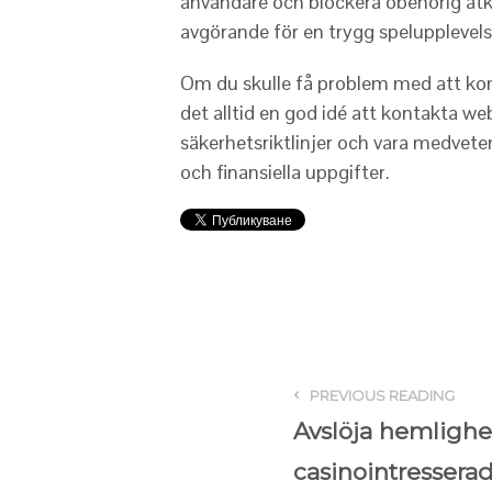
användare och blockera obehörig åtko
avgörande för en trygg spelupplevels
Om du skulle få problem med att komm
det alltid en god idé att kontakta we
säkerhetsriktlinjer och vara medvete
och finansiella uppgifter.
PREVIOUS READING
Avslöja hemlighet
casinointresserad