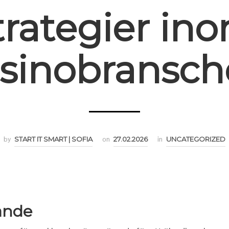
trategier in
sinobransc
by
START IT SMART | SOFIA
on
27.02.2026
in
UNCATEGORIZED
lande