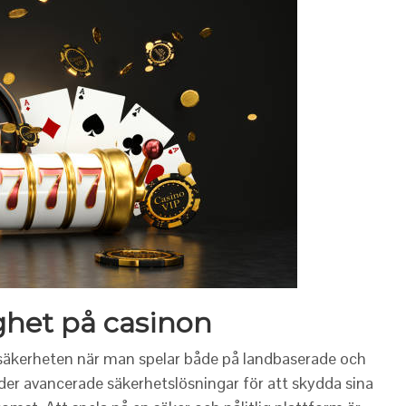
ghet på casinon
 säkerheten när man spelar både på landbaserade och
er avancerade säkerhetslösningar för att skydda sina