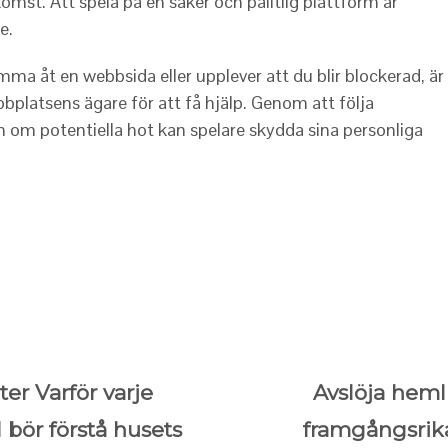
mst. Att spela på en säker och pålitlig plattform är
e.
a åt en webbsida eller upplever att du blir blockerad, är
bbplatsens ägare för att få hjälp. Genom att följa
n om potentiella hot kan spelare skydda sina personliga
er Varför varje
Avslöja hem
 bör förstå husets
framgångsrika