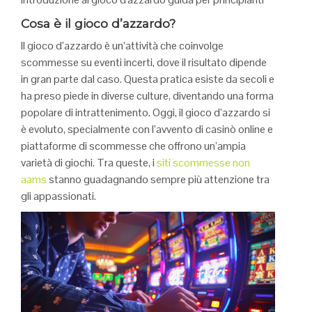
Cosa è il gioco d’azzardo?
Il gioco d’azzardo è un’attività che coinvolge
scommesse su eventi incerti, dove il risultato dipende
in gran parte dal caso. Questa pratica esiste da secoli e
ha preso piede in diverse culture, diventando una forma
popolare di intrattenimento. Oggi, il gioco d’azzardo si
è evoluto, specialmente con l’avvento di casinò online e
piattaforme di scommesse che offrono un’ampia
varietà di giochi. Tra queste, i
siti scommesse non
aams
stanno guadagnando sempre più attenzione tra
gli appassionati.