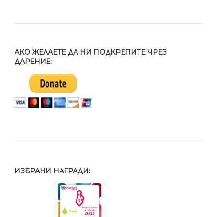
АКО ЖЕЛАЕТЕ ДА НИ ПОДКРЕПИТЕ ЧРЕЗ
ДАРЕНИЕ:
ИЗБРАНИ НАГРАДИ: