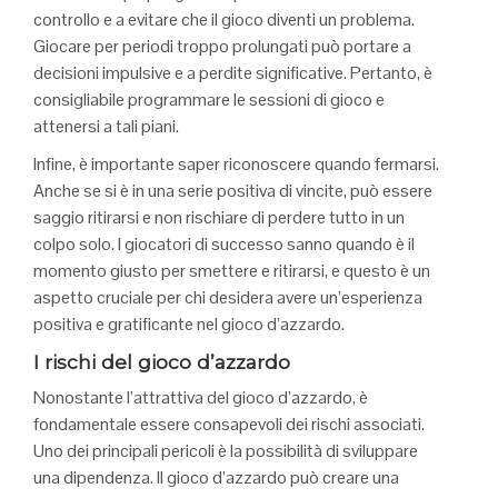
controllo e a evitare che il gioco diventi un problema.
Giocare per periodi troppo prolungati può portare a
decisioni impulsive e a perdite significative. Pertanto, è
consigliabile programmare le sessioni di gioco e
attenersi a tali piani.
Infine, è importante saper riconoscere quando fermarsi.
Anche se si è in una serie positiva di vincite, può essere
saggio ritirarsi e non rischiare di perdere tutto in un
colpo solo. I giocatori di successo sanno quando è il
momento giusto per smettere e ritirarsi, e questo è un
aspetto cruciale per chi desidera avere un’esperienza
positiva e gratificante nel gioco d’azzardo.
I rischi del gioco d’azzardo
Nonostante l’attrattiva del gioco d’azzardo, è
fondamentale essere consapevoli dei rischi associati.
Uno dei principali pericoli è la possibilità di sviluppare
una dipendenza. Il gioco d’azzardo può creare una