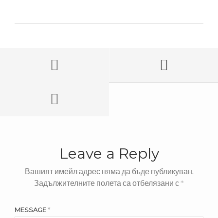
Leave a Reply
Вашият имейл адрес няма да бъде публикуван.
Задължителните полета са отбелязани с
*
MESSAGE
*