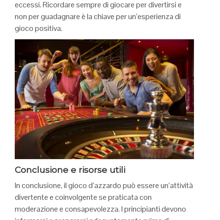
eccessi. Ricordare sempre di giocare per divertirsi e
non per guadagnare è la chiave per un’esperienza di
gioco positiva.
Conclusione e risorse utili
In conclusione, il gioco d’azzardo può essere un’attività
divertente e coinvolgente se praticata con
moderazione e consapevolezza. I principianti devono