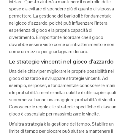
iniziare. Questo aiuterà a mantenere il controllo delle
spese e a evitare di spendere più di quanto ci si possa
permettere. La gestione del bankroll è fondamentale
nel gioco d’azzardo, poiché può influenzare l’intera
esperienza di gioco e la propria capacità di
divertimento. È importante ricordare che il gioco
dovrebbe essere visto come un intrattenimento e non
come un mezzo per guadagnare denaro.
Le strategie vincenti nel gioco d’azzardo
Una delle chiavi per migliorare le proprie possibilità nel
gioco d’azzardo è sviluppare strategie vincenti. Ad
esempio, nel poker, è fondamentale conoscere le mani
e le probabilità, mentre nella roulette è utile capire quali
scommesse hanno una maggiore probabilità di vincita.
Conoscere le regole e le strategie specifiche di ciascun
gioco è essenziale per massimizzare le vincite.
Un’altra strategia è la gestione del tempo. Stabilire un
limite di tempo per giocare può aiutare a mantenere il