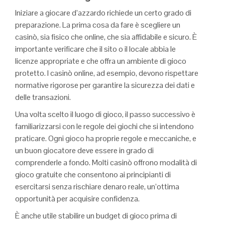
Iniziare a giocare d’azzardo richiede un certo grado di
preparazione. La prima cosa da fare è scegliere un
casinò, sia fisico che online, che sia affidabile e sicuro. È
importante verificare che il sito o il locale abbia le
licenze appropriate e che offra un ambiente di gioco
protetto. I casinò online, ad esempio, devono rispettare
normative rigorose per garantire la sicurezza dei dati e
delle transazioni.
Una volta scelto il luogo di gioco, il passo successivo è
familiarizzarsi con le regole dei giochi che si intendono
praticare. Ogni gioco ha proprie regole e meccaniche, e
un buon giocatore deve essere in grado di
comprenderle a fondo. Molti casinò offrono modalità di
gioco gratuite che consentono ai principianti di
esercitarsi senza rischiare denaro reale, un’ottima
opportunità per acquisire confidenza.
È anche utile stabilire un budget di gioco prima di