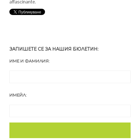
affascinante.
ЗАПИШЕТЕ СЕ ЗА НАШИЯ БЮЛЕТИН:
ИМЕ И ФАМИЛИЯ:
ИМЕЙЛ: