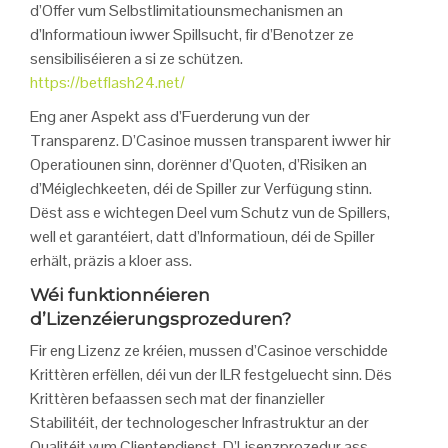
d’Offer vum Selbstlimitatiounsmechanismen an
d’Informatioun iwwer Spillsucht, fir d’Benotzer ze
sensibiliséieren a si ze schützen.
https://betflash24.net/
Eng aner Aspekt ass d’Fuerderung vun der
Transparenz. D’Casinoe mussen transparent iwwer hir
Operatiounen sinn, dorënner d’Quoten, d’Risiken an
d’Méiglechkeeten, déi de Spiller zur Verfügung stinn.
Dëst ass e wichtegen Deel vum Schutz vun de Spillers,
well et garantéiert, datt d’Informatioun, déi de Spiller
erhält, präzis a kloer ass.
Wéi funktionnéieren
d’Lizenzéierungsprozeduren?
Fir eng Lizenz ze kréien, mussen d’Casinoe verschidde
Krittèren erfëllen, déi vun der ILR festgeluecht sinn. Dës
Krittèren befaassen sech mat der finanzieller
Stabilitéit, der technologescher Infrastruktur an der
Qualitéit vum Clientendienst. D’Lisenzprozedur ass