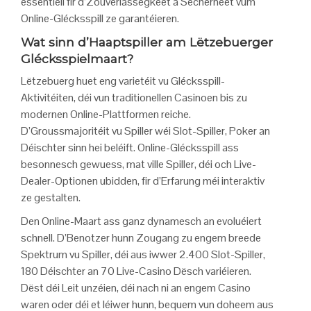
essentiell fir d’Zouverlässegkeet a Sécherheet vum
Online-Glécksspill ze garantéieren.
Wat sinn d’Haaptspiller am Lëtzebuerger
Glécksspielmaart?
Lëtzebuerg huet eng varietéit vu Glécksspill-
Aktivitéiten, déi vun traditionellen Casinoen bis zu
modernen Online-Plattformen reiche.
D’Groussmajoritéit vu Spiller wéi Slot-Spiller, Poker an
Déischter sinn hei beléift. Online-Glécksspill ass
besonnesch gewuess, mat ville Spiller, déi och Live-
Dealer-Optionen ubidden, fir d’Erfarung méi interaktiv
ze gestalten.
Den Online-Maart ass ganz dynamesch an evoluéiert
schnell. D’Benotzer hunn Zougang zu engem breede
Spektrum vu Spiller, déi aus iwwer 2.400 Slot-Spiller,
180 Déischter an 70 Live-Casino Dësch variéieren.
Dëst déi Leit unzéien, déi nach ni an engem Casino
waren oder déi et léiwer hunn, bequem vun doheem aus