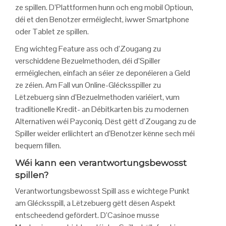
ze spillen. D’Plattformen hunn och eng mobil Optioun,
déi et den Benotzer erméiglecht, iwwer Smartphone
oder Tablet ze spillen.
Eng wichteg Feature ass och d’Zougang zu
verschiddene Bezuelmethoden, déi d’Spiller
erméiglechen, einfach an séier ze deponéieren a Geld
ze zéien. Am Fall vun Online-Glécksspiller zu
Lëtzebuerg sinn d’Bezuelmethoden variéiert, vum
traditionelle Kredit- an Débitkarten bis zu modernen
Alternativen wéi Payconiq. Dëst gëtt d’Zougang zu de
Spiller weider erliichtert an d’Benotzer kënne sech méi
bequem fillen.
Wéi kann een verantwortungsbewosst
spillen?
Verantwortungsbewosst Spill ass e wichtege Punkt
am Glécksspill, a Lëtzebuerg gëtt dësen Aspekt
entscheedend gefördert. D’Casinoe musse