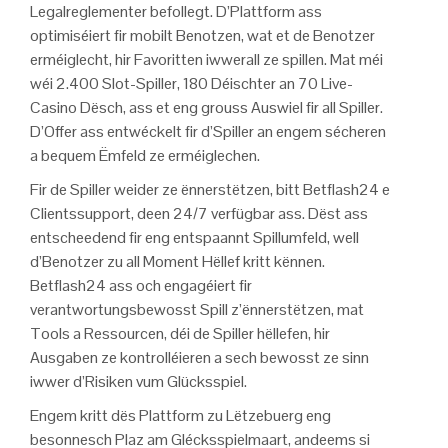
Legalreglementer befollegt. D’Plattform ass
optimiséiert fir mobilt Benotzen, wat et de Benotzer
erméiglecht, hir Favoritten iwwerall ze spillen. Mat méi
wéi 2.400 Slot-Spiller, 180 Déischter an 70 Live-
Casino Dësch, ass et eng grouss Auswiel fir all Spiller.
D’Offer ass entwéckelt fir d’Spiller an engem sécheren
a bequem Ëmfeld ze erméiglechen.
Fir de Spiller weider ze ënnerstëtzen, bitt Betflash24 e
Clientssupport, deen 24/7 verfügbar ass. Dëst ass
entscheedend fir eng entspaannt Spillumfeld, well
d’Benotzer zu all Moment Hëllef kritt kënnen.
Betflash24 ass och engagéiert fir
verantwortungsbewosst Spill z’ënnerstëtzen, mat
Tools a Ressourcen, déi de Spiller hëllefen, hir
Ausgaben ze kontrolléieren a sech bewosst ze sinn
iwwer d’Risiken vum Glücksspiel.
Engem kritt dës Plattform zu Lëtzebuerg eng
besonnesch Plaz am Glécksspielmaart, andeems si