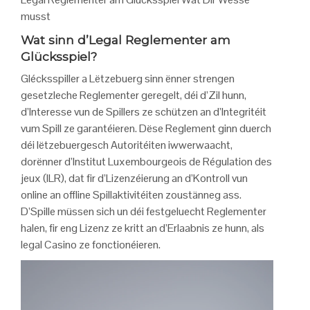
musst
Wat sinn d’Legal Reglementer am
Glücksspiel?
Glécksspiller a Lëtzebuerg sinn ënner strengen
gesetzleche Reglementer geregelt, déi d’Zil hunn,
d’Interesse vun de Spillers ze schützen an d’Integritéit
vum Spill ze garantéieren. Dëse Reglement ginn duerch
déi lëtzebuergesch Autoritéiten iwwerwaacht,
dorënner d’Institut Luxembourgeois de Régulation des
jeux (ILR), dat fir d’Lizenzéierung an d’Kontroll vun
online an offline Spillaktivitéiten zoustänneg ass.
D’Spille müssen sich un déi festgeluecht Reglementer
halen, fir eng Lizenz ze kritt an d’Erlaabnis ze hunn, als
legal Casino ze fonctionéieren.