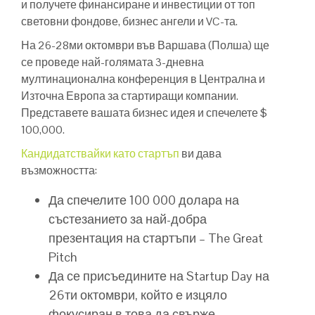
и получете финансиране и инвестиции от топ
световни фондове, бизнес ангели и VC-та.
На 26-28ми октомври във Варшава (Полша) ще
се проведе най-голямата 3-дневна
мултинационална конференция в Централна и
Източна Европа за стартиращи компании.
Представете вашата бизнес идея и спечелете $
100,000.
Кандидатствайки като стартъп
ви дава
възможността:
Да спечелите 100 000 долара на
състезанието за най-добра
презентация на стартъпи – The Great
Pitch
Да се присъедините на Startup Day на
26ти октомври, който е изцяло
фокусиран в това да свърже