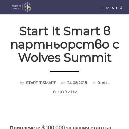
MENU
Start It Smart в
партньорство с
Wolves Summit
by
START IT SMART
on
24.08.2015
in
0. ALL
,
8. НОВИНИ
Привлечете $ 100,000 за вашия стартъп.