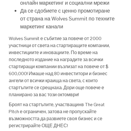
онлайн маркетинг и социални мрежи
Да се сдобиете с ценно промотиране
от страна на Wolves Summit по техните
маркетинг канали
Wolves Summit е събитие за повече от 2000
участници от света на стартиращите компании,
инвестициите и иновациите. По време на
последното издание на наградите за всички
стартиращи компании възлизат на повече от $
600,000! Имаше над 80 инвеститори и бизнес
ангели от всички краища на света, с които
стартъпите се срещнаха. Дори още повече е
планирано за вас този октомври!
Броят на стартъпите, участващинв The Great
Pitch е ограничен, затова не пропускайте
възможността да развиете своя бизнес и се
регистрирайте ОЩЕ ДНЕС!