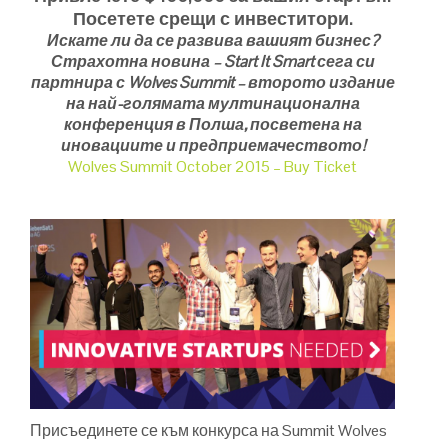
Посетете срещи с инвеститори.
Искате ли да се развива вашият бизнес?
Страхотна новина – Start It Smart сега си
партнира с Wolves Summit – второто издание
на най-голямата мултинационална
конференция в Полша, посветена на
иновациите и предприемачеството!
Wolves Summit October 2015 – Buy Ticket
Присъединете се към конкурса на Summit Wolves