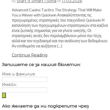
by
on
Start It Smart | Sofia
17.03.2026
Advanced Casino Tactics The Strategy That Will Make
You a Winner with Quickwin Ανακαλύπτοντας τις
προχωρημένες στρατηγικές του παιχνιδιού Quickwin Η
κατανόηση των προχωρημένων στρατηγικών στα καζίνο
είναι ζωτικής σημασίας για να γίνετε νικητής. Οι
στρατηγικές αυτές δεν περιλαμβάνουν μόνο την τύχη,
αλλά και τον σχεδιασμό και την ανάλυση των δεδομένων.
Αν επιθυμείτε να αυξήσετε […]
Continue Reading
Запишете се за нашия бюлетин:
Име и фамилия:
Имейл:
Ако желаете да ни подкрепите чрез