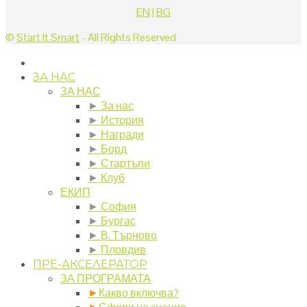
EN
|
BG
©
Start It Smart
- All Rights Reserved
ЗА НАС
ЗА НАС
►
За нас
►
История
►
Награди
►
Борд
►
Стартъпи
►
Клуб
ЕКИП
►
София
►
Бургас
►
В. Търново
►
Пловдив
ПРЕ-АКСЕЛЕРАТОР
ЗА ПРОГРАМАТА
►
Какво включва?