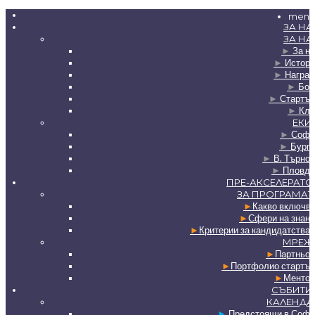
menu
ЗА НА
ЗА НА
►
За на
►
Истори
►
Наград
►
Бор
►
Стартъп
►
Клу
ЕКИ
►
Софи
►
Бурга
►
В. Търно
►
Пловди
ПРЕ-АКСЕЛЕРАТО
ЗА ПРОГРАМАТ
►
Какво включв
►
Сфери на знан
►
Критерии за кандидатства
МРЕЖ
►
Партньор
►
Портфолио стартъп
►
Ментор
СЪБИТИ
КАЛЕНДА
►
Предстоящи в Софи