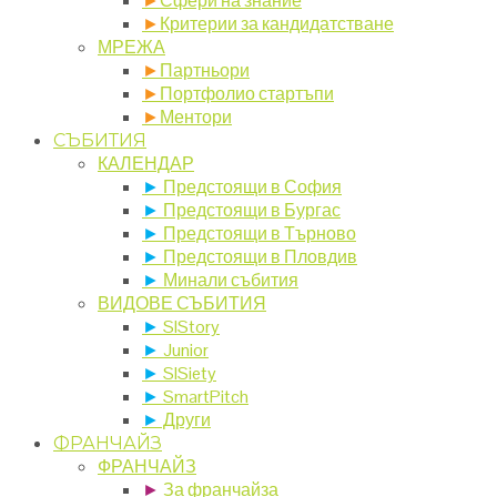
►
Сфери на знание
►
Критерии за кандидатстване
МРЕЖА
►
Партньори
►
Портфолио стартъпи
►
Ментори
СЪБИТИЯ
КАЛЕНДАР
►
Предстоящи в София
►
Предстоящи в Бургас
►
Предстоящи в Търново
►
Предстоящи в Пловдив
►
Минали събития
ВИДОВЕ СЪБИТИЯ
►
SIStory
►
Junior
►
SISiety
►
SmartPitch
►
Други
ФРАНЧАЙЗ
ФРАНЧАЙЗ
►
За франчайза