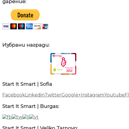
дарение:
Избрани награди:
Start It Smart | Sofia
Facebook
Linkedin
Twitter
Google+
Instagram
Youtube
Fl
Start It Smart | Burgas:
Start It Smart | Veliko Tarnovo: