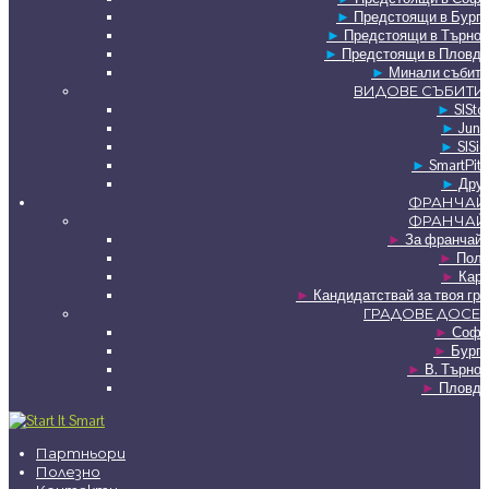
►
Предстоящи в Бурга
►
Предстоящи в Търнов
►
Предстоящи в Пловди
►
Минали събити
ВИДОВЕ СЪБИТИ
►
SISto
►
Juni
►
SISie
►
SmartPit
►
Друг
ФРАНЧАЙ
ФРАНЧАЙ
►
За франчайз
►
Полз
►
Карт
►
Кандидатствай за твоя гр
ГРАДОВЕ ДОСЕГ
►
Софи
►
Бурга
►
В. Търно
►
Пловди
Партньори
Полезно