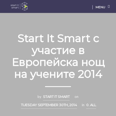
MENU
Start It Smart с
участие в
Европейска нощ
на учените 2014
by
START IT SMART
on
TUESDAY SEPTEMBER 30TH, 2014
in
0. ALL