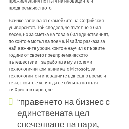
преживявания по пътя на иновациите и
предпремачеството.
Всичко започва от скамейките на Софийския
университет. Той споделя, че пътят не е бил
лесен, но за сметка на това е бил единственият,
по който е могъл да поеме. Ивайло разказа за
най-важните уроци, които е научил в първите
години от своето предприемаческото
пътешествие – за работата му в големи
технологични компании като Microsoft, за
технологиите и иновациите в днешно време и
тези, с които е успял да се сблъска по пътя
си.Христов вярва, че
“правенето на бизнес с
единствената цел
спечелване на пари,