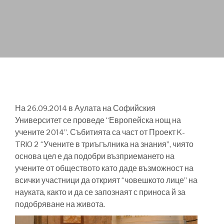
На 26.09.2014 в Аулата на Софийския
Университет се проведе “Европейска нощ на
учените 2014”. Събитията са част от Проект K-
TRIO 2 “Учените в триъгълника на знания”, чиято
основа цел е да подобри възприемането на
учените от обществото като даде възможност на
всички участници да открият “човешкото лице” на
науката, както и да се запознаят с приноса й за
подобряване на живота.