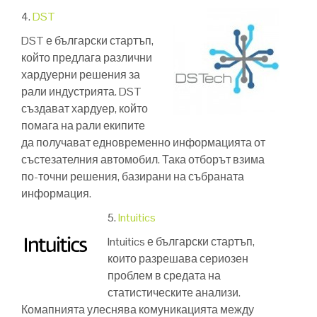
4.
DST
DST е български стартъп,
който предлага различни
хардуерни решения за
рали индустрията. DST
създават хардуер, който
помага на рали екипите
да получават едновременно информацията от
състезателния автомобил. Така отборът взима
по-точни решения, базирани на събраната
информация.
5.
Intuitics
Intuitics е български стартъп,
които разрешава сериозен
проблем в средата на
статистическите анализи.
Комапнията улеснява комуникацията между