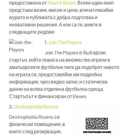
предоставена от
Start It Smart
. Всеки един екип
представи визия, мисия и цели, впечатлявайки
журито и публиката с добра подготвка и
иновативни решения. А кои са те, вижте в
следващите редове:
1.
Join The Players
Join The Players е български
стартъп, който помага на множество играчи в
аматьорските футболни лиги да подобрят нивото
на играта си, предоставяйки им подробна
информация, чрез видео запис и статически
данни на всяка отделена футболна среща.
Стартъпът е финансиран от Eleven.
2.
Dextrophobia Rooms
Dextrophobia Rooms са
физически помещения, в
които след резервация,