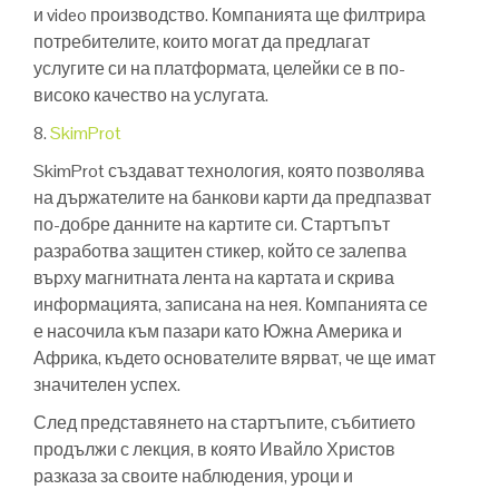
и video производство. Компанията ще филтрира
потребителите, които могат да предлагат
услугите си на платформата, целейки се в по-
високо качество на услугата.
8.
SkimProt
SkimProt създават технология, която позволява
на държателите на банкови карти да предпазват
по-добре данните на картите си. Стартъпът
разработва защитен стикер, който се залепва
върху магнитната лента на картата и скрива
информацията, записана на нея. Компанията се
е насочила към пазари като Южна Америка и
Африка, където основателите вярват, че ще имат
значителен успех.
След представянето на стартъпите, събитието
продължи с лекция, в която Ивайло Христов
разказа за своите наблюдения, уроци и