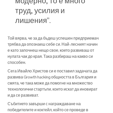
модерно, то е много
труд, усилия и
лишения”.
Той вярва, че за да бъдеш успешен предприемач
трябва да опознаеш себе си. Най-лесният начин
е като започнеш нещо свое, което развиваш от
нулата чак до края. Така разбираш на какво си
способен.
Сега Ивайло Христов си е поставил задачата да
развива Growth hacking общността в България и
смята, че така може да помогне на множество
технологични стартъпи, които искат да иновират
и да се развиват.
Събитието завърши с награждаване на
победителите и коктейл, който се проведе в