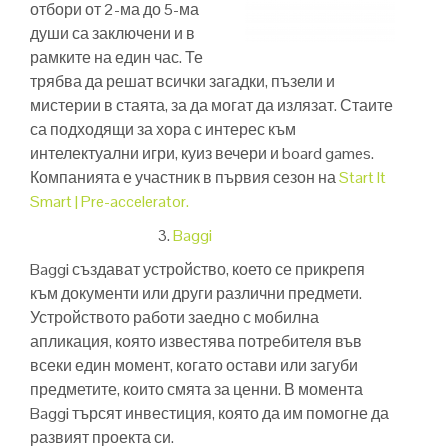
отбори от 2-ма до 5-ма
души са заключени и в
рамките на един час. Те
трябва да решат всички загадки, пъзели и
мистерии в стаята, за да могат да излязат. Стаите
са подходящи за хора с интерес към
интелектуални игри, куиз вечери и board games.
Компанията е участник в първия сезон на
Start It
Smart | Pre-accelerator.
3.
Baggi
Baggi създават устройство, което се прикрепя
към документи или други различни предмети.
Устройството работи заедно с мобилна
апликация, която известява потребителя във
всеки един момент, когато остави или загуби
предметите, които смята за ценни. В момента
Baggi търсят инвестиция, която да им помогне да
развият проекта си.