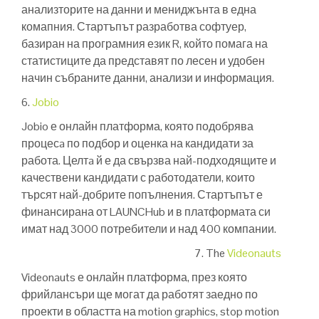
анализторите на данни и мениджънта в една
комапния. Стартъпът разработва софтуер,
базиран на програмния език R, който помага на
статистиците да представят по лесен и удобен
начин събраните данни, анализи и информация.
6.
Jobio
Jobio е онлайн платформа, която подобрява
процесa по подбор и оценка на кандидати за
работа. Целтa й е да свързва най-подходящите и
качествени кандидати с работодатели, които
търсят най-добрите попълнения. Стартъпът е
финансирана от LAUNCHub и в платформата си
имат над 3000 потребители и над 400 компании.
7.
The
Videonauts
Videonauts е онлайн платформа, през която
фрийлансъри ще могат да работят заедно по
проекти в областта на motion graphics, stop motion