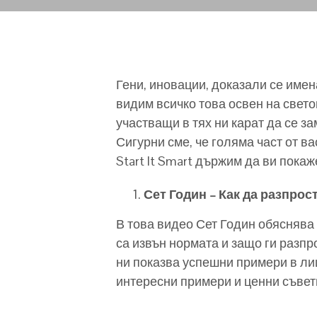
Гени, иновации, доказали се имен
видим всичко това освен на свет
участващи в тях ни карат да се з
Сигурни сме, че голяма част от ва
Start It Smart държим да ви пока
Сет Годин – Как да разпрос
В това видео Сет Годин обяснява 
са извън нормата и защо ги разпр
ни показва успешни примери в ли
интересни примери и ценни съвет