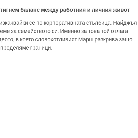
стигнем баланс между работния и личния живот
 изкачвайки се по корпоративната стълбица, Найджъл
реме за семейството си. Именно за това той отлага
идеото, в което словохотливият Марш разкрива защо
определяме граници.