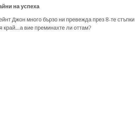
айни на успеха
ейнт Джон много бързо ни превежда през 8-те стъпки
я край….а вие преминахте ли оттам?