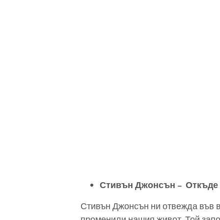
Стивън Джонсън – Откъде 
Стивън Джонсън ни отвежда във ве
променили нашия живот. Той започ