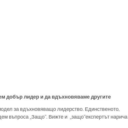
дем добър лидер и да вдъхновяваме другите
модел за вдъхновяващо лидерство. Единственото,
дадем въпроса „Защо”. Вижте и „защо”експертът нарича