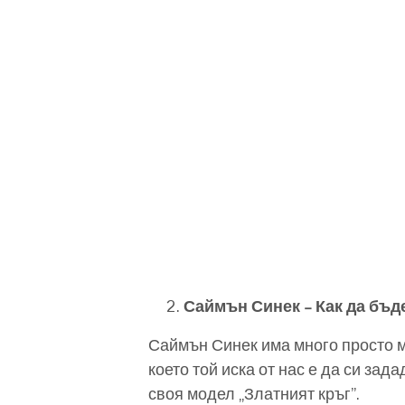
Саймън Синек – Как да бъ
Саймън Синек има много просто 
което той иска от нас е да си за
своя модел „Златният кръг”.