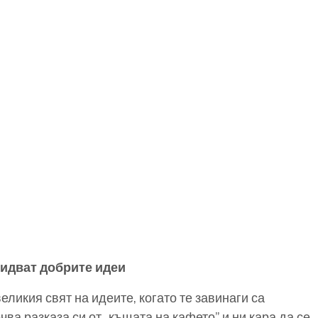
идват добрите идеи
ликия свят на идеите, когато те завинаги са
ва разказа си от „къщата на кафето” и ни кара да се