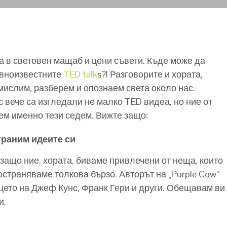
а в световен мащаб и цени съвети. Къде може да
овноизвестните
TED talk
s?! Разговорите и хората,
амислим, разберем и опознаем света около нас.
с вече са изгледали не малко TED видеа, но ние от
жем именно тези седем. Вижте защо:
траним идеите си
защо ние, хората, биваме привлечени от неща, които
остраняваме толкова бързо. Авторът на „Purple Cow”
цето на Джеф Кунс, Франк Гери и други. Обещавам ви
и.