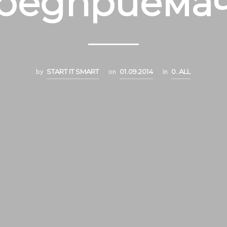
редприема
by
START IT SMART
on
01.09.2014
in
0. ALL