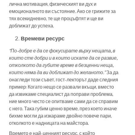
лична мотивация, физическият ви дух и
емоционалното ви състояние. Ако се грижите за
тях всекидневно, те ще процъфтят и ще ви
доближат до успеха.
Времеви ресурс
“По-добре е да се фокусирате върху нещата, в
които сте добри и в които искате да се развие,
отколкото да губите време в безценни неща,
които няма да ви доближат до желаното.”
За да
онагледи този съвет, гост-лекторът даде следния
пример: Когато нещо се развали вкъщи, вместо
да извикаме специалист да поправи проблема,
ние много често се опитваме сами да се справим
с него. Така губим ценно време, през което иначе
бихме могли да изкараме двойно повече пари,
отколкото е надницата на майстора.
Времето е най-ценният ресурс, с който