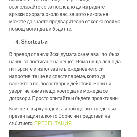
възползвайте се за последно да изградите
връзки с хората около вас, защото никога не
можете да знаете предварително от колко голяма
помощ могат да ви бъдат те.
Shortcut-и
В превод от английски думата означава “по-бърз
начин за постигане на нещо”. Няма нищо лошо да
ги търсите и използвате в ежедневието си,
напротив, те ще ви спестят време, което да
вложите в по-ползотворни действия. Боби ни
увери, че няма нещо, което да не може да се
договори. Просто опитайте и бъдете проактивни!
Кликнете върху надписа и той ще ви отведе към
презентацията, която Борис ни представи на
събитието:
ПРЕЗЕНТАЦИЯ