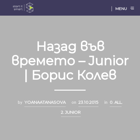
MENU
Назад във
времето – Junior
| Борис Колев
by
YOANAATANASOVA
on
23.10.2015
in
0. ALL
,
2. JUNIOR