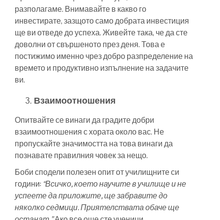
разполагаме. Внимавайте в какво го
инвестирате, зазщото само добрата инвестиция
ще ви отведе до успеха. Живейте така, че да сте
доволни от свършеното през деня. Това е
постижимо именно чрез добро разпределение на
времето и продуктивно изпълнение на задачите
ви.
Взаимоотношения
Опитвайте се винаги да градите добри
взаимоотношения с хората около вас. Не
пропускайте значимостта на това винаги да
познавате правилния човек за нещо.
Боби сподели полезен опит от училищните си
години:
“Всичко, което научите в училище и не
успеете да приложите, ще забравите до
няколко седмици. Приятелствата обаче ще
останат.”
Ако все още сте ученици,