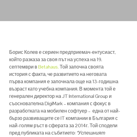
Борис Колев е сериен предприемач-ентусиаст,
който разказа за своя път на успеха на 19.
септември в
Betahaus.
Той започна своята
история с факта, че развитието на неговата
първа компания е започнала още на 13-годишна
възраст като учебна компания. В момента той е
генерален директор на JT International Group и
съоснователна DigiMark – компания с фокус в
разработката на мобилен софтуер – една от най-
бързо развиващите се IT компании в България с
най-голям ръст в сферата за 2014г. Той сподели
пред публиката на събитието:
“Успешният