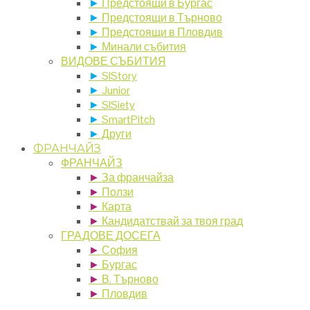
►
Предстоящи в Бургас
►
Предстоящи в Търново
►
Предстоящи в Пловдив
►
Минали събития
ВИДОВЕ СЪБИТИЯ
►
SIStory
►
Junior
►
SISiety
►
SmartPitch
►
Други
ФРАНЧАЙЗ
ФРАНЧАЙЗ
►
За франчайза
►
Ползи
►
Карта
►
Кандидатствай за твоя град
ГРАДОВЕ ДОСЕГА
►
София
►
Бургас
►
В. Търново
►
Пловдив