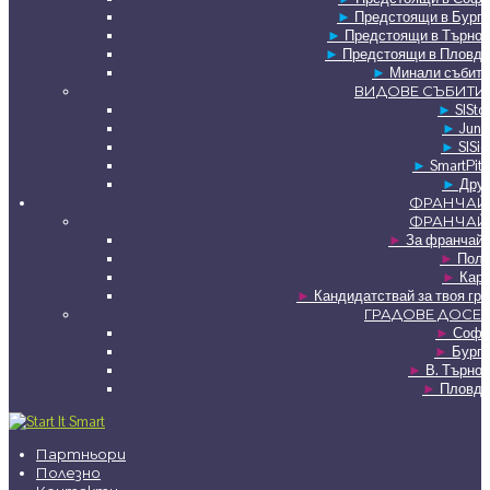
►
Предстоящи в Бурга
►
Предстоящи в Търнов
►
Предстоящи в Пловди
►
Минали събити
ВИДОВЕ СЪБИТИ
►
SISto
►
Juni
►
SISie
►
SmartPit
►
Друг
ФРАНЧАЙ
ФРАНЧАЙ
►
За франчайз
►
Полз
►
Карт
►
Кандидатствай за твоя гр
ГРАДОВЕ ДОСЕГ
►
Софи
►
Бурга
►
В. Търно
►
Пловди
Партньори
Полезно