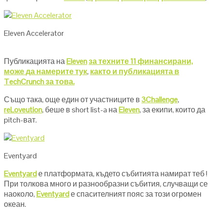
Eleven Accelerator
Публикацията на
Eleven
за техните 11 финансирани,
може да намерите тук
,
както и публикацията в
TechCrunch за това.
Също така, още един от участниците в
3Challenge
,
reLoveution
, беше в short list-a на
Eleven
, за екипи, които да
pitch-ват.
Eventyard
Eventyard
е платформата, където събитията намират теб !
При толкова много и разнообразни събития, случващи се
наоколо,
Eventyard
е спасителният пояс за този огромен
океан.