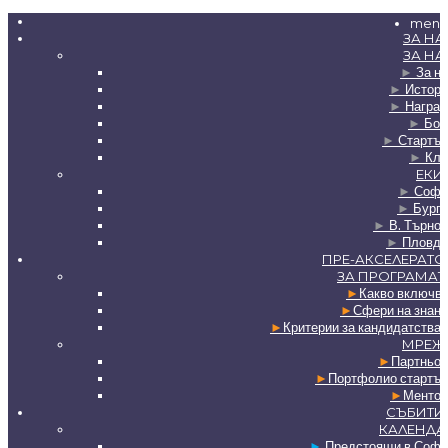
menu
ЗА НА
ЗА НА
►
За на
►
Истори
►
Наград
►
Бор
►
Стартъп
►
Клу
ЕКИ
►
Софи
►
Бурга
►
В. Търно
►
Пловди
ПРЕ-АКСЕЛЕРАТО
ЗА ПРОГРАМАТ
►
Какво включв
►
Сфери на знан
►
Критерии за кандидатства
МРЕЖ
►
Партньор
►
Портфолио стартъп
►
Ментор
СЪБИТИ
КАЛЕНДА
►
Предстоящи в Софи