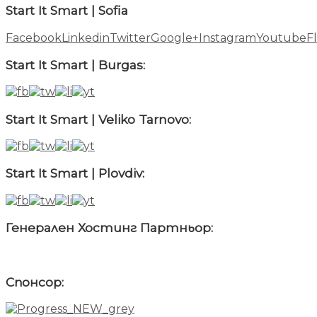
Start It Smart | Sofia
Facebook
Linkedin
Twitter
Google+
Instagram
Youtube
Fl
Start It Smart | Burgas:
Start It Smart | Veliko Tarnovo:
Start It Smart | Plovdiv:
Генерален Хостинг Партньор:
Спонсор: