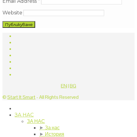
Email Address
*
Website
EN
|
BG
©
Start It Smart
- All Rights Reserved
ЗА НАС
ЗА НАС
►
За нас
►
История