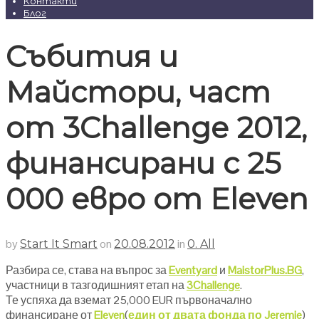
Контакти
Блог
Събития и
Майстори, част
от 3Challenge 2012,
финансирани с 25
000 евро от Eleven
by
on
in
Start It Smart
20.08.2012
0. All
Разбира се, става на въпрос за
Eventyard
и
MaistorPlus.BG
,
участници в тазгодишният етап на
3Challenge
.
Те успяха да вземат 25,000 EUR първоначално
финансиране от
Eleven
(
един от двата фонда по Jeremie
)