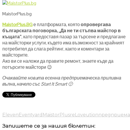
MaistorPlus.bg
MaistorPlus.BG
е платформата, която
опровергава
българската поговорка, „Да не ти стъпва майстор в
къщата“
, като предоставя пазар за търсене и предлагане
на майсторки услуги, където има възможност за крайният
потребител да слага рейтинг, както и коментари за
майсторите.
Ако ви се наложи да правите ремонт, знаете къде да
потърсите майстори 😉
Очаквайте новaта есенна предприемаческа приливна
вълна, начело със Start It Smart 🙂
Eleven
Eventyard
MaistorPlus
reLoveution
предприема
Запишете се за нашия бюлетин: