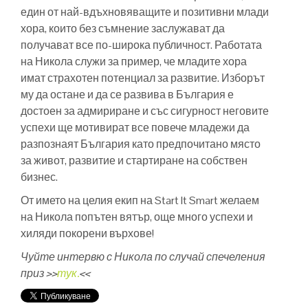
един от най-вдъхновяващите и позитивни млади
хора, които без съмнение заслужават да
получават все по-широка публичност. Работата
на Никола служи за пример, че младите хора
имат страхотен потенциал за развитие. Изборът
му да остане и да се развива в България е
достоен за адмириране и със сигурност неговите
успехи ще мотивират все повече младежи да
разпознаят България като предпочитано място
за живот, развитие и стартиране на собствен
бизнес.
От името на целия екип на Start It Smart желаем
на Никола попътен вятър, още много успехи и
хиляди покорени върхове!
Чуйте интервю с Никола по случай спечеления
приз >>
тук.
<<