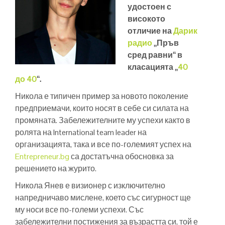
удостоен с
високото
отличие на
Дарик
радио
„Пръв
сред равни“ в
класацията „
40
до 40
“.
Никола е типичен пример за новото поколение
предприемачи, които носят в себе си силата на
промяната. Забележителните му успехи както в
ролята на International team leader на
организацията, така и все по-големият успех на
Entrepreneur.bg
са достатъчна обосновка за
решението на журито.
Никола Янев е визионер с изключително
напредничаво мислене, което със сигурност ще
му носи все по-големи успехи. Със
забележителни постижения за възрастта си, той е