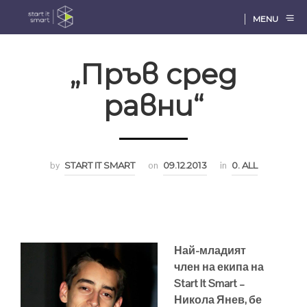
MENU
„Пръв сред
равни“
by
START IT SMART
on
09.12.2013
in
0. ALL
Най-младият
член на екипа на
Start It Smart –
Никола Янев, бе