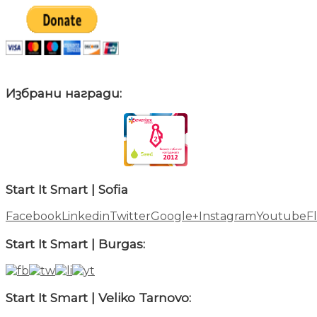
Избрани награди:
Start It Smart | Sofia
Facebook
Linkedin
Twitter
Google+
Instagram
Youtube
Fl
Start It Smart | Burgas:
Start It Smart | Veliko Tarnovo: