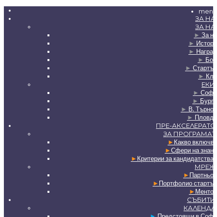
menu
ЗА НА
ЗА НА
►
За на
►
Истори
►
Наград
►
Бор
►
Стартъп
►
Клу
ЕКИ
►
Софи
►
Бурга
►
В. Търно
►
Пловди
ПРЕ-АКСЕЛЕРАТО
ЗА ПРОГРАМАТ
►
Какво включв
►
Сфери на знан
►
Критерии за кандидатства
МРЕЖ
►
Партньор
►
Портфолио стартъп
►
Ментор
СЪБИТИ
КАЛЕНДА
►
Предстоящи в Софи