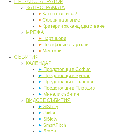
ПРЕ-АКСЕЛЕРАТОР
ЗА ПРОГРАМАТА
►
Какво включва?
►
Сфери на знание
►
Критерии за кандидатстване
МРЕЖА
►
Партньори
►
Портфолио стартъпи
►
Ментори
СЪБИТИЯ
КАЛЕНДАР
►
Предстоящи в София
►
Предстоящи в Бургас
►
Предстоящи в Търново
►
Предстоящи в Пловдив
►
Минали събития
ВИДОВЕ СЪБИТИЯ
►
SIStory
►
Junior
►
SISiety
►
SmartPitch
►
Други