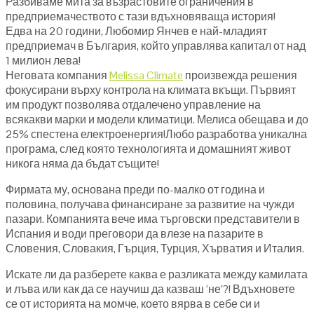
Разбиваме мита за възрастовите ограничения в
предприемачеството с тази вдъхновяваща история!
Едва на 20 години, Любомир Янчев е най-младият
предприемач в България, който управлява капитал от над
1 милион лева!
Неговата компания
Melissa Climate
произвежда решения
фокусирани върху контрола на климата вкъщи. Първият
им продукт позволява отдалечено управление на
всякакви марки и модели климатици. Мелиса обещава и до
25% спестена електроенергия!Любо разработва уникална
програма, след която технологията и домашният живот
никога няма да бъдат същите!
Фирмата му, основана преди по-малко от година и
половина, получава финансиране за развитие на чужди
пазари. Компанията вече има търговски представители в
Испания и води преговори да влезе на пазарите в
Словения, Словакия, Гърция, Турция, Хърватия и Италия.
Искате ли да разберете каква е разликата между камилата
и лъва или как да се научиш да казваш ‘не’?! Вдъхновете
се от историята на момче, което вярва в себе си и