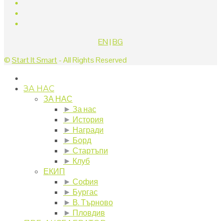
EN
|
BG
©
Start It Smart
- All Rights Reserved
ЗА НАС
ЗА НАС
►
За нас
►
История
►
Награди
►
Борд
►
Стартъпи
►
Клуб
ЕКИП
►
София
►
Бургас
►
В. Търново
►
Пловдив