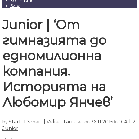
Контакти
Блог
Junior | ‘От
гимназията до
едномилионна
компания.
Историята на
Любомир Янчев’
by
on
in
,
Start It Smart | Veliko Tarnovo
26.11.2015
0. All
2.
Junior