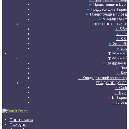
►
Предстоящи в Бурга
►
Предстоящи в Търнов
►
Предстоящи в Пловди
►
Минали събити
ВИДОВЕ СЪБИТИ
►
SISto
►
Juni
►
SISie
►
SmartPit
►
Друг
ФРАНЧАЙ
ФРАНЧАЙ
►
За франчайз
►
Полз
►
Карт
►
Кандидатствай за твоя гр
ГРАДОВЕ ДОСЕГ
►
Софи
►
Бурга
►
В. Търно
►
Пловди
Партньори
Полезно