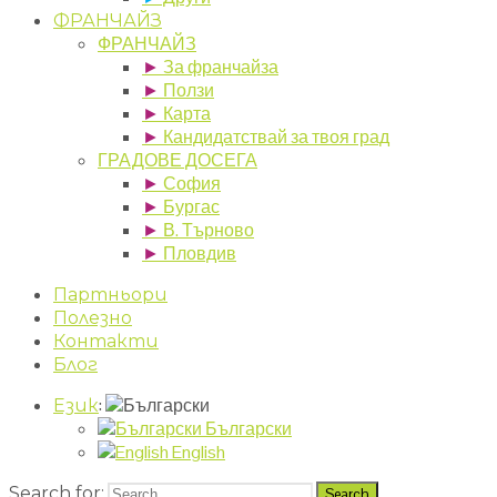
ФРАНЧАЙЗ
ФРАНЧАЙЗ
►
За франчайза
►
Ползи
►
Карта
►
Кандидатствай за твоя град
ГРАДОВЕ ДОСЕГА
►
София
►
Бургас
►
В. Търново
►
Пловдив
Партньори
Полезно
Контакти
Блог
:
Език
Български
English
Search for: