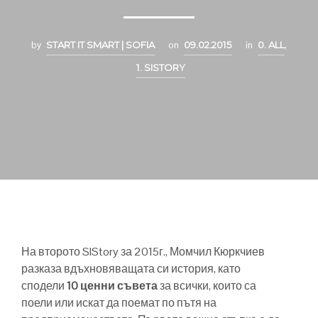
by
START IT SMART | SOFIA
on
09.02.2015
in
0. ALL
,
1. SISTORY
На второто SIStory за 2015г., Момчил Кюркчиев
разказа вдъхновяващата си история, като
сподели
10 ценни съвета
за всички, които са
поели или искат да поемат по пътя на