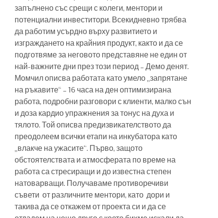
запълнено със срещи с колеги, ментори и
потенциални инвеститори. Всекидневно трябва
да работим усърдно върху развитието и
изграждането на крайния продукт, както и да се
подготвяме за неговото представяне не един от
най-важните дни през този период – Демо денят.
Момчил описва работата като умело „запрятане
на ръкавите“ – 16 часа на ден оптимизирана
работа, подробни разговори с клиенти, малко сън
и доза кардио упражнения за тонус на духа и
тялото. Той описва предизвикателството да
преодолеем всички етапи на инкубатора като
„влакче на ужасите“. Първо, защото
обстоятелствата и атмосферата по време на
работа са стресиращи и до известна степен
натоварващи. Получаваме противоречиви
съвети от различните ментори, като дори и
такива да се откажем от проекта си и да се