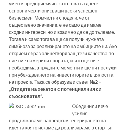
умен и предприемчив, като това са двете
основни черти описващи всеки успешен
бизнесмен. Момчил ни сподели, че от
съществено значение, е не само да имаме
сходни интереси, но и взаимно да се допълваме.
Тогава и само тогава ще се получи нужната
симбиоза за реализирането на амбициите ни. Ако
открием образ олицетворяващ тези качества, то
ние сме намерили опората, която ще ни е
необходима в трудните моменти и ще ни послужи
при убеждаването на инвеститорите в цялостта
на проекта. Така се образува и съвет
№2 –
„Отидете на хекатон с потенциалния си
съосновател“.
Обединили вече
усилия,
продължаваме напред към генерирането на
идеята която искаме да реализираме в стартъп.