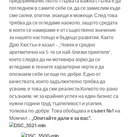
предприемачеството. Първата важна стъпка е да
погледнем в самите себе си, да се замислим къде
сме силни, опитни, знаещи и можещи. След това
трябва да се огледаме наоколо, защото средата
в която се намираме е от съществено значение
за нашето настоящо и бъдещо развитие. Както
Дрю Хюстън е казал – „Човек е средно
аритметично на 5-те си най-близки приятеля“,
което следва да ни мотивира зорко да се
вгледаме в техните характерни черти и да
опознаем себе си още по-добре. Едно от
качествата, които задължително трябва да
усвоим, е това да сме реалисти.Колкото по-рано
осъзнаем, че за крайния успех на един бизнес са
нужни години труд, търпеливост и усилия,
толкова по-добре. Това обобщава и
съвет №1
на
Момчил –
„Опитайте дали е за вас“.