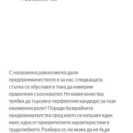
С направена равносметка дали
предприемачеството е за нас, следващата
стъпка се обуславя в това да намерим
правилния съосновател. Но какви качества
трябва да търсим в перфектния кандидат за тази
неизменна роля? Поради безкрайните
предизвикателства пред които се изправя един
екип, една от приоритетните характеристики е
трудолюбието. Разбира се, не може да не бъде