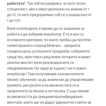
работата“.
Тук той ни разкрива, че като тесен
специалист, ако е имал диапазон на знание от 1
до 10, то като предприемач той се е разраснал от
1 до 100.
Вече освободени, е време да се захванем за
работа и да изберем инкубатор. Ето и кои са
основните критерии, по които трябва да протече
селектирането според Момчил – средната
пазарна цена, успешните продажби, набраните
средства, престижа сред инвеститорите и какво
реално мислят вече реализиралите се
предприемачи. Но защо всъщност ни е нужен
инкубатор? Там получаваме наложителното
бизнес обучение, за да знаем как да управляваме
времето, ресурсите и възможностите си в
правилната за бизнеса ни посока. Също имаме
възможността да срещнем квалифицирани
ментори, които ще ни дадат адекватни съвети за