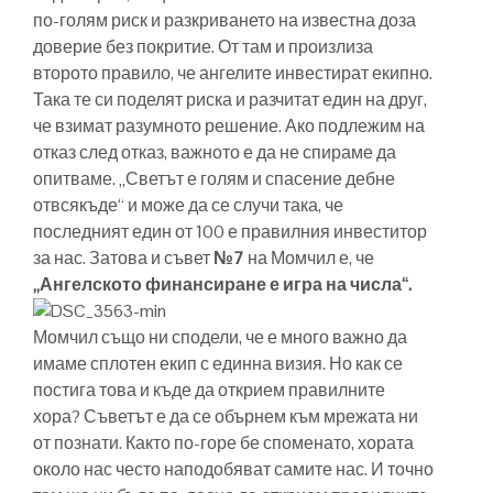
по-голям риск и разкриването на известна доза
доверие без покритие. От там и произлиза
второто правило, че ангелите инвестират екипно.
Така те си поделят риска и разчитат един на друг,
че взимат разумното решение. Ако подлежим на
отказ след отказ, важното е да не спираме да
опитваме. „Светът е голям и спасение дебне
отвсякъде“ и може да се случи така, че
последният един от 100 е правилния инвеститор
за нас. Затова и съвет
№7
на Момчил е, че
„Ангелското финансиране е игра на числа“.
Момчил също ни сподели, че е много важно да
имаме сплотен екип с единна визия. Но как се
постига това и къде да открием правилните
хора? Съветът е да се обърнем към мрежата ни
от познати. Както по-горе бе споменато, хората
около нас често наподобяват самите нас. И точно