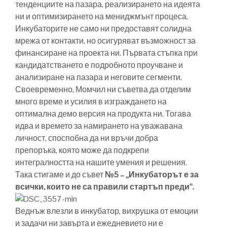
тенденциите на пазара, реализирането на идеята
ни и оптимизирането на мениджмънт процеса.
Инкубаторите не само ни предоставят солидна
мрежа от контакти, но осигуряват възможност за
финансиране на проекта ни. Първата стъпка при
кандидатстването е подробното проучване и
анализиране на пазара и неговите сегменти.
Своевременно, Момчил ни съветва да отделим
много време и усилия в изграждането на
оптимална демо версия на продукта ни. Тогава
идва и времето за намирането на уважавана
личност, споспобна да ни връчи добра
препоръка, която може да подкрепи
интегралността на нашите умения и решения.
Така стигаме и до съвет
№5 – „Инкубаторът е за
всички, които не са правили стартъп преди“.
Веднъж влезли в инкубатор, вихрушка от емоции
и задачи ни завърта и ежедневието ни е