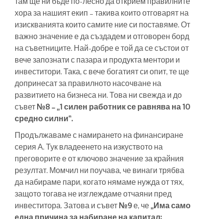
там ще ни бъде по-лесно да открием правилните
хора за нашият екип – такива които отговарят на
изискванията които самите ние си поставяме. От
важно значение е да създадем и отговорен борд
на съветниците. Най-добре е той да се състои от
вече запознати с пазара и продукта ментори и
инвеститори. Така, с вече богатият си опит, те ще
допринесат за правилното насочване на
развитието на бизнеса ни. Това ни свежда и до
съвет
№8 – „1 силен работник се равнява на 10
средно силни“.
Продължаваме с намирането на финансиране
серия А. Тук владеенето на изкуството на
преговорите е от ключово значение за крайния
резултат. Момчил ни поучава, че винаги трябва
да набираме пари, когато нямаме нужда от тях,
защото тогава не изглеждаме отчаяни пред
инвеститора. Затова и съвет
№9
е, че
„Има само
една причина за набиране на капитал: