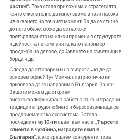
растеж“.
Така става приложима и стратегията,
която е желателно да използваме в тази насока –
изчакването на точният момент. За да се стигне
до него обаче, може да се наложи
претърпяването на някои промени в структурата
и дейността на компанята, като например
продажба на дялове, добавянето на съветници в
борда и др.
Следва да отговорим и на въпроса – къде да
основем офис? Тук Момчил, патриотично ни
призовава да го направим в България. Защо?
Защото можем да открием
висококвалифицирана работна ръка, изградени
традиции в трудолюбието и бързоразвиваща се
предприемаческа екосистема. Затова
последният му
10-ти
съвет към нас е:
„Търсете
клиенти в чужбина, изградете екип в
България“,
а ако срещнем конкуренти, това