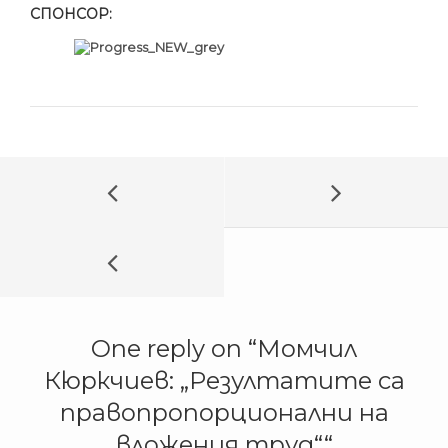
СПОНСОР:
One reply on “
Момчил
Кюркчиев: „Резултатите са
правопропорционални на
вложения труд“
“