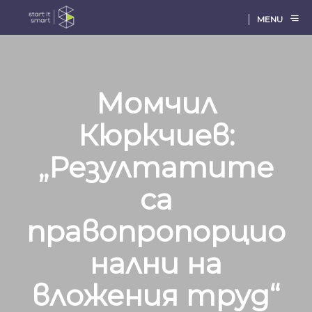
MENU
Момчил
Кюркчиев:
„Резултатите
са
правопропорцио
нални на
вложения труд“