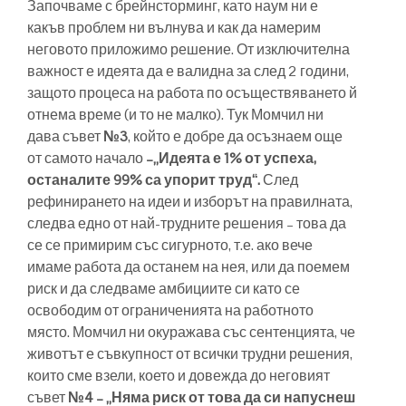
Започваме с брейнсторминг, като наум ни е
какъв проблем ни вълнува и как да намерим
неговото приложимо решение. От изключителна
важност е идеята да е валидна за след 2 години,
защото процеса на работа по осъществяването й
отнема време (и то не малко). Тук Момчил ни
дава съвет
№3
, който е добре да осъзнаем още
от самото начало
–„Идеята е 1% от успеха,
останалите 99% са упорит труд“.
След
рефинирането на идеи и изборът на правилната,
следва едно от най-трудните решения – това да
се се примирим със сигурното, т.е. ако вече
имаме работа да останем на нея, или да поемем
риск и да следваме амбициите си като се
освободим от ограниченията на работното
място. Момчил ни окуражава със сентенцията, че
животът е съвкупност от всички трудни решения,
които сме взели, което и довежда до неговият
съвет
№4 – „Няма риск от това да си напуснеш