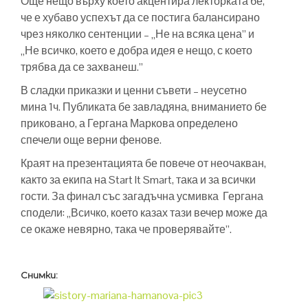
Още нещо върху което акцентира лекторката бе,
че е хубаво успехът да се постига балансирано
чрез няколко сентенции – „Не на всяка цена” и
„Не всичко, което е добра идея е нещо, с което
трябва да се захванеш.”
В сладки приказки и ценни съвети – неусетно
мина 1ч. Публиката бе завладяна, вниманието бе
приковано, а Гергана Маркова определено
спечели още верни фенове.
Краят на презентацията бе повече от неочакван,
както за екипа на Start It Smart, така и за всички
гости. За финал със загадъчна усмивка Гергана
сподели: „Всичко, което казах тази вечер може да
се окаже невярно, така че проверявайте”.
Снимки: