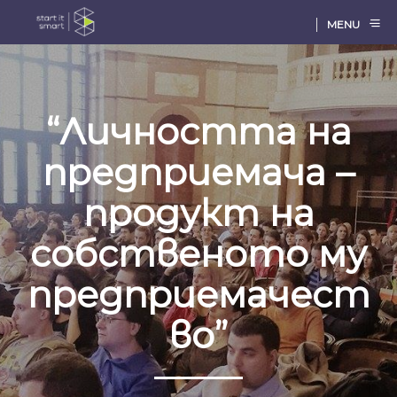
MENU
“Личността на
предприемача –
продукт на
собственото му
предприемачест
во”