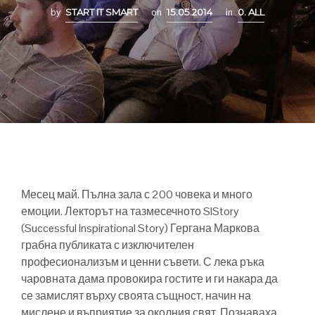
by
START IT SMART
on
15.05.2014
in
0. ALL
Месец май. Пълна зала с 200 човека и много
емоции. Лекторът на тазмесечното SIStory
(Successful Inspirational Story) Гергана Маркова
грабна публиката с изключителен
професионализъм и ценни съвети. С лека ръка
чаровната дама провокира гостите и ги накара да
се замислят върху своята същност, начин на
мислене и въприятие за околния свят. Познаваха