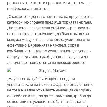
разказа за грешките и провалите си по време на
професионалния й път.
„С каквото си успял, с него няма да преуспееш” –
категорично сподели пред аудиторията Гергана.
„Даването на прекалена стойност е равносилно
на поразителното желание „да бъдеш на всяка
манджа мерудия” – в повечето случаи това е не
ефективно. Вярванията на успели хора в
комбинацията – аз съм успял, аз мога да успея и
аз ще успея – могат да бъдат опасни и дори да
доведат до първа стъпка на високомерието.“
„Научих се да губя” – искрено сподели
управителката на Ликора ООД. Гергана допълни,
че това е и един от нейните начини да се справи
със себе си и че „…за да се промениш, трябва да
се поставиш в условия на обратната връзка”.