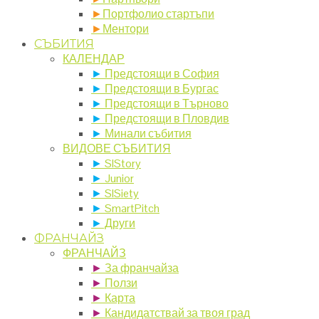
►
Портфолио стартъпи
►
Ментори
СЪБИТИЯ
КАЛЕНДАР
►
Предстоящи в София
►
Предстоящи в Бургас
►
Предстоящи в Търново
►
Предстоящи в Пловдив
►
Минали събития
ВИДОВЕ СЪБИТИЯ
►
SIStory
►
Junior
►
SISiety
►
SmartPitch
►
Други
ФРАНЧАЙЗ
ФРАНЧАЙЗ
►
За франчайза
►
Ползи
►
Карта
►
Кандидатствай за твоя град