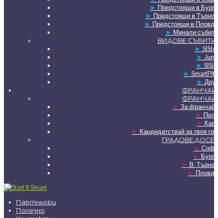
►
Предстоящи в Бурга
►
Предстоящи в Търнов
►
Предстоящи в Пловди
►
Минали събити
ВИДОВЕ СЪБИТИ
►
SISto
►
Juni
►
SISie
►
SmartPit
►
Друг
ФРАНЧАЙ
ФРАНЧАЙ
►
За франчайз
►
Полз
►
Карт
►
Кандидатствай за твоя гр
ГРАДОВЕ ДОСЕГ
►
Софи
►
Бурга
►
В. Търно
►
Пловди
Партньори
Полезно