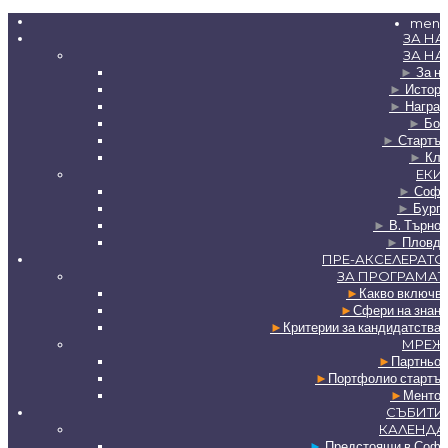
menu
ЗА НА
ЗА НА
►
За на
►
Истори
►
Наград
►
Бор
►
Стартъп
►
Клу
ЕКИ
►
Софи
►
Бурга
►
В. Търно
►
Пловди
ПРЕ-АКСЕЛЕРАТО
ЗА ПРОГРАМАТ
►
Какво включв
►
Сфери на знан
►
Критерии за кандидатства
МРЕЖ
►
Партньор
►
Портфолио стартъп
►
Ментор
СЪБИТИ
КАЛЕНДА
►
Предстоящи в Софи