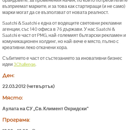
брандовете, за променения начин, по който потребителите
възприемат марките, и за това как стартиращи (и не само)
марки могат да се възползват от новата реалност.
Saatchi & Saatchi e една от водещите световни рекламни
агенции, със 140 офиса в 76 държави. У нас Saatchi &
Saatchi е част от PMG, най-големият български рекламен и
комуникационен холдинг, но най-вече е място, пълно с
креативни леко откачени хора.
Събитието е част от състезанието за иновативни бизнес
идеи
3Challenge
.
Ден:
22.03.2012 (четвъртък)
Място:
Аулата на СУ „Св. Климент Охридски“
Програма: