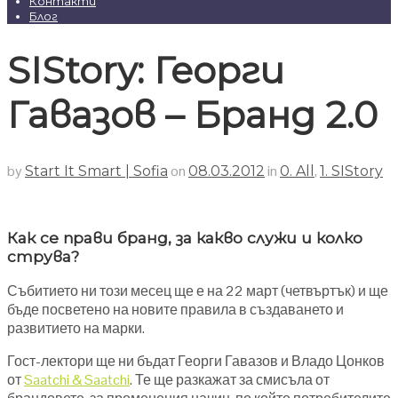
Контакти
Блог
SIStory: Георги
Гавазов – Бранд 2.0
by
on
in
,
Start It Smart | Sofia
08.03.2012
0. All
1. SIStory
Как се прави бранд, за какво служи и колко
струва?
Събитието ни този месец ще е на 22 март (четвъртък) и ще
бъде посветено на новите правила в създаването и
развитието на марки.
Гост-лектори ще ни бъдат Георги Гавазов и Владо Цонков
от
Saatchi & Saatchi
. Те ще разкажат за смисъла от