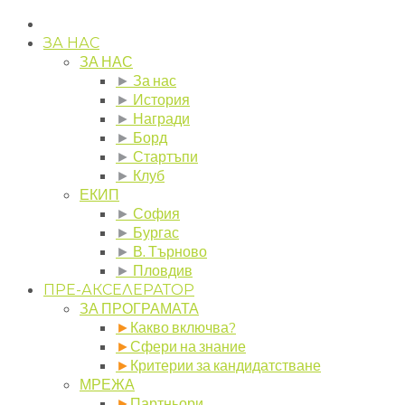
ЗА НАС
ЗА НАС
►
За нас
►
История
►
Награди
►
Борд
►
Стартъпи
►
Клуб
ЕКИП
►
София
►
Бургас
►
В. Търново
►
Пловдив
ПРЕ-АКСЕЛЕРАТОР
ЗА ПРОГРАМАТА
►
Какво включва?
►
Сфери на знание
►
Критерии за кандидатстване
МРЕЖА
►
Партньори