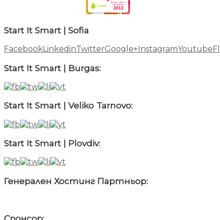
Start It Smart | Sofia
Facebook
Linkedin
Twitter
Google+
Instagram
Youtube
Fl
Start It Smart | Burgas:
Start It Smart | Veliko Tarnovo:
Start It Smart | Plovdiv:
Генерален Хостинг Партньор:
Спонсор: