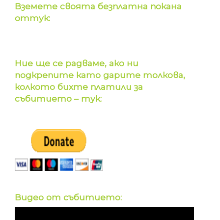
Вземете своята безплатна покана
оттук:
Ние ще се радваме, ако ни
подкрепите като дарите толкова,
колкото бихте платили за
събитието – тук:
Видео от събитието: