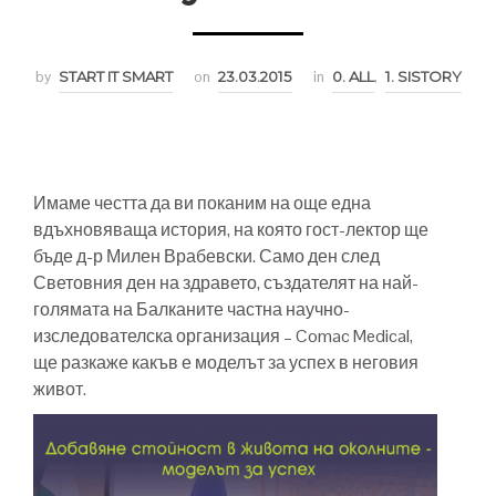
by
START IT SMART
on
23.03.2015
in
0. ALL
,
1. SISTORY
Имаме честта да ви поканим на още една
вдъхновяваща история, на която гост-лектор ще
бъде д-р Милен Врабевски. Само ден след
Световния ден на здравето, създателят на най-
голямата на Балканите частна научно-
изследователска организация – Comac Medical,
ще разкаже какъв е моделът за успех в неговия
живот.