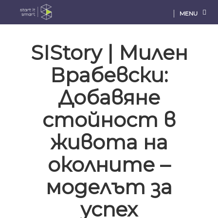
MENU
SIStory | Милен
Врабевски:
Добавяне
стойност в
живота на
околните –
моделът за
успех