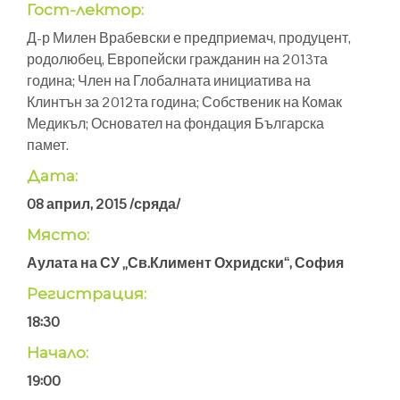
Гост-лектор:
Д-р Милен Врабевски е предприемач, продуцент,
родолюбец, Европейски гражданин на 2013та
година; Член на Глобалната инициатива на
Клинтън за 2012та година; Собственик на Комак
Медикъл; Основател на фондация Българска
памет.
Дата:
08 април, 2015 /сряда/
Място:
Аулата на СУ „Св.Климент Охридски“, София
Регистрация:
18:30
Начало:
19:00