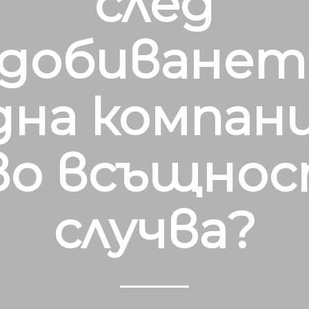
след
добиванет
дна компани
во всъщнос
случва?