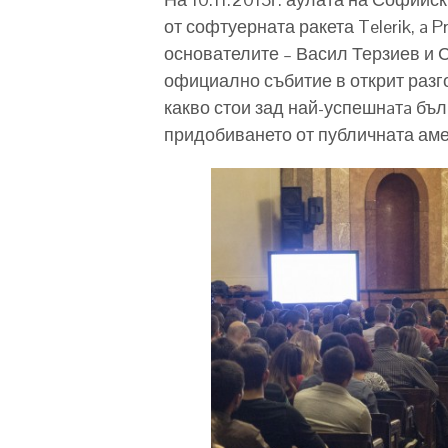
от софтуерната ракета Telerik, a 
основателите – Васил Терзиев и С
официално събитие в открит разг
какво стои зад най-успешнaтa бъ
придобиването от публичната амер