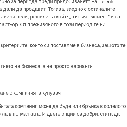
обно за периода преди придобиването на Telerik,
а дали да продават. Тогава, заедно с останалите
тавили цели, решили са кой е „точният момент“ и са
артьор. От преживяното в този период те ни
ритериите, които си поставяме в бизнеса, защото те
тието на бизнеса, а не просто варианти
ване с компанията купувач
битата компания може да бъде или брънка в колелото
ла в по-малката. И двете опции са добри, стига да