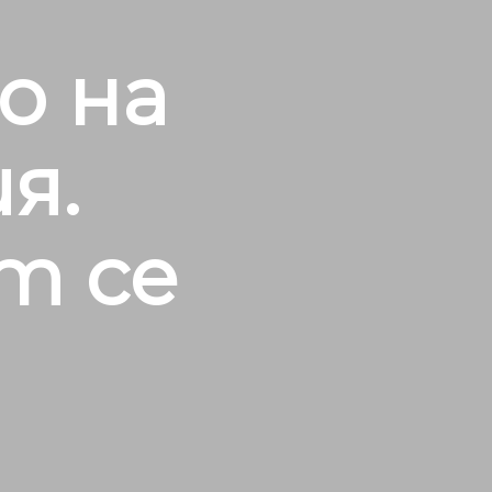
о на
я.
т се