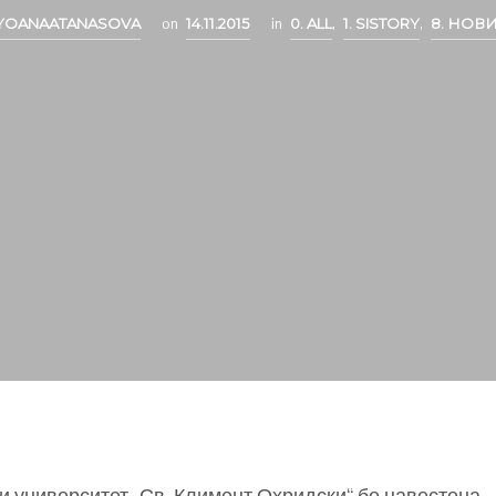
YOANAATANASOVA
on
14.11.2015
in
0. ALL
,
1. SISTORY
,
8. НОВ
ки университет „Св. Климент Охридски“ бе навестена