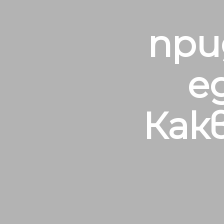
при
е
Как