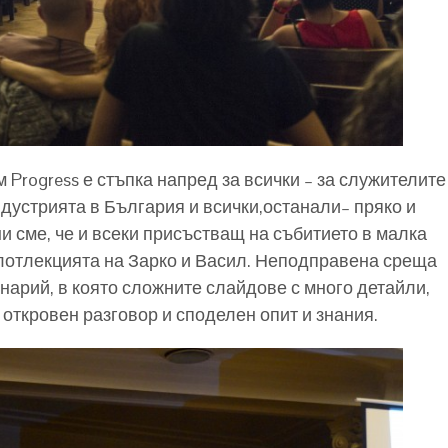
Progress е стъпка напред за всички – за служителите
дустрията в България и всички,останали– пряко и
ни сме, че и всеки присъстващ на събитието в малка
лотлекцията на Зарко и Васил. Неподправена среща
нарий, в която сложните слайдове с много детайли,
откровен разговор и споделен опит и знания.