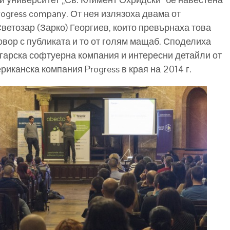
Progress company. От нея излязоха двама от
ветозар (Зарко) Георгиев, които превърнаха това
овор с публиката и то от голям мащаб. Споделиха
лгарска софтуерна компания и интересни детайли от
иканска компания Progress в края на 2014 г.