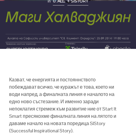
in
0. ALL
,
1. SISTORY
Казват, че енергията и постояннството
побеждават всичко, че куражът е това, което ни
води напред, а финалната линия е началото на
едно ново състезание. И именно заради
непоклатия стремеж към развитие ние от Start It
Smart пресякохме финалната линия на лятото и
даваме начало на новата поредица SIStory
(Successful Inspirational Story).