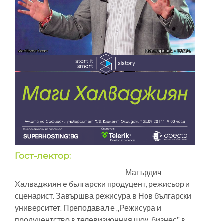
Гост-лектор:
Магърдич
Халваджиян е български продуцент, режисьор и
сценарист. Завършва режисура в Нов български
университет. Преподавал е „Режисура и
продуцентство в телевизионния шоу-бизнес” в