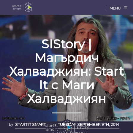
MENU
SIStory |
Магърдич
Халваджиян: Start
It с Маги
Халваджиян
by
START IT SMART
on
TUESDAY SEPTEMBER 9TH, 2014