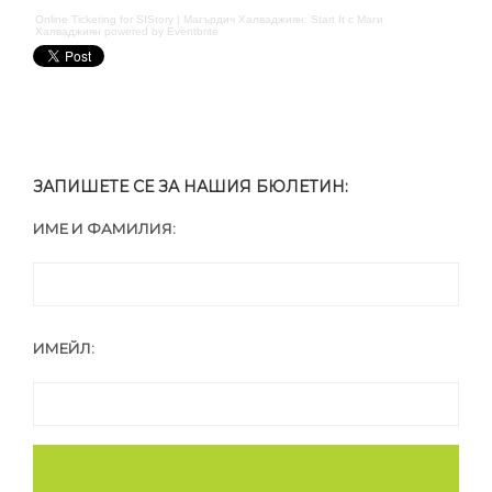
Online Ticketing
for
SIStory | Магърдич Халваджиян: Start It с Маги
Халваджиян
powered by
Eventbrite
ЗАПИШЕТЕ СЕ ЗА НАШИЯ БЮЛЕТИН:
ИМЕ И ФАМИЛИЯ:
ИМЕЙЛ: