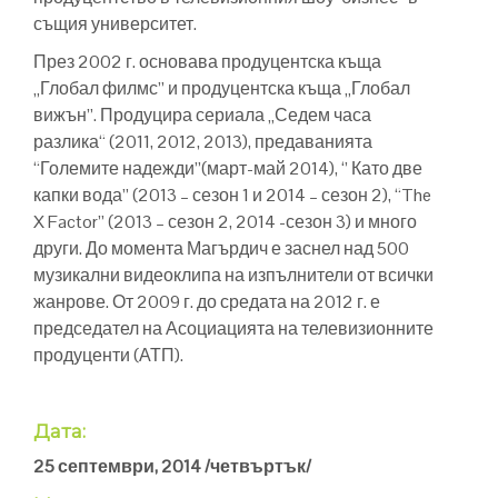
същия университет.
През 2002 г. основава продуцентска къща
„Глобал филмс” и продуцентска къща „Глобал
вижън”. Продуцира сериала „Седем часа
разлика“ (2011, 2012, 2013), предаванията
“Големите надежди”(март-май 2014), ‘’ Като две
капки вода” (2013 – сезон 1 и 2014 – сезон 2), “The
X Factor” (2013 – сезон 2, 2014 -сезон 3) и много
други. До момента Магърдич е заснел над 500
музикални видеоклипа на изпълнители от всички
жанрове. От 2009 г. до средата на 2012 г. е
председател на Асоциацията на телевизионните
продуценти (АТП).
Дата:
25 септември, 2014 /четвъртък/