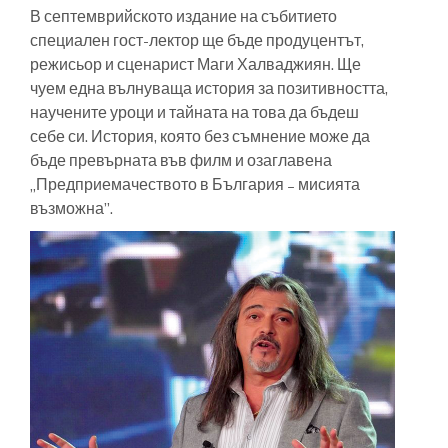
В септемврийското издание на събитието
специален гост-лектор ще бъде продуцентът,
режисьор и сценарист Маги Халваджиян. Ще
чуем една вълнуваща история за позитивността,
научените уроци и тайната на това да бъдеш
себе си. История, която без съмнение може да
бъде превърната във филм и озаглавена
„Предприемачеството в България – мисията
възможна”.