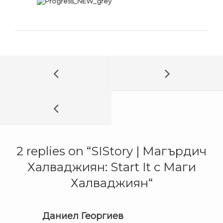
2 replies on “
SIStory | Магърдич
Халваджиян: Start It с Маги
Халваджиян
“
Даниел Георгиев