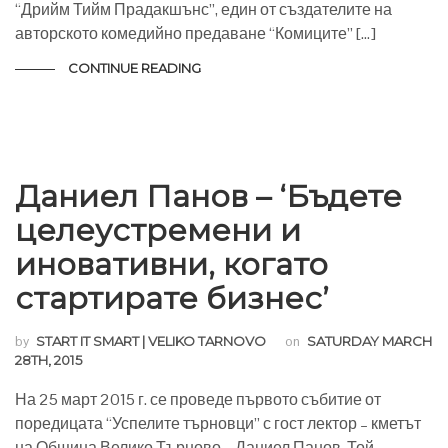
“Дрийм Тийм Прадакшънс”, един от създателите на
авторското комедийно предаване “Комиците” […]
CONTINUE READING
Даниел Панов – ‘Бъдете
целеустремени и
иновативни, когато
стартирате бизнес’
by
START IT SMART | VELIKO TARNOVO
on
SATURDAY MARCH
28TH, 2015
На 25 март 2015 г. се проведе първото събитие от
поредицата “Успелите търновци” с гост лектор – кметът
на Община Велико Търново – Даниел Панов. Той