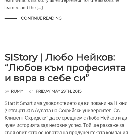
learn what is his story as entrepreneur, for the lessons he
learned and the […]
CONTINUE READING
SIStory | Любо Нейков:
“Любов към професията
и вяра в себе си”
by
RUMY
on
FRIDAY MAY 29TH, 2015
Start It Smart има удоволствието да ви покани на 11 юни
(четвъртък) в Аулата на Софийски университет „Св.
Климент Охридски” да се срещнем с Любо Нейков и да
чуем историята зад неговия успех. Той ще разкаже за
своя опит като основател на продуцентската компания