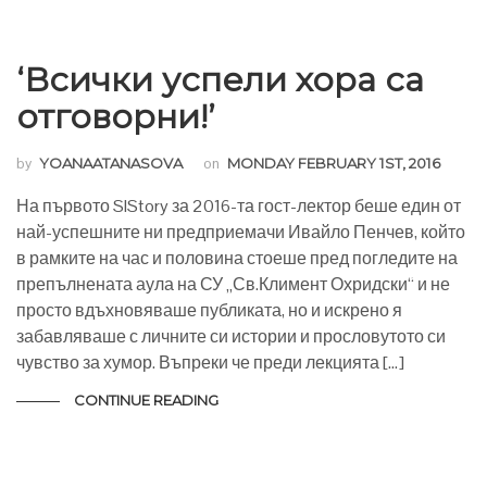
‘Всички успели хора са
отговорни!’
by
YOANAATANASOVA
on
MONDAY FEBRUARY 1ST, 2016
На първото SIStory за 2016-та гост-лектор беше един от
най-успешните ни предприемачи Ивайло Пенчев, който
в рамките на час и половина стоеше пред погледите на
препълнената аула на СУ „Св.Климент Охридски“ и не
просто вдъхновяваше публиката, но и искрено я
забавляваше с личните си истории и прословутото си
чувство за хумор. Въпреки че преди лекцията […]
CONTINUE READING