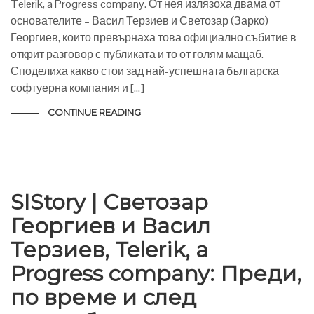
Telerik, a Progress company. От нея излязоха двама от
основателите – Васил Терзиев и Светозар (Зарко)
Георгиев, които превърнаха това официално събитие в
открит разговор с публиката и то от голям мащаб.
Споделиха какво стои зад най-успешнaтa българска
софтуерна компания и […]
CONTINUE READING
SIStory | Светозар
Георгиев и Васил
Терзиев, Telerik, a
Progress company: Преди,
по време и след