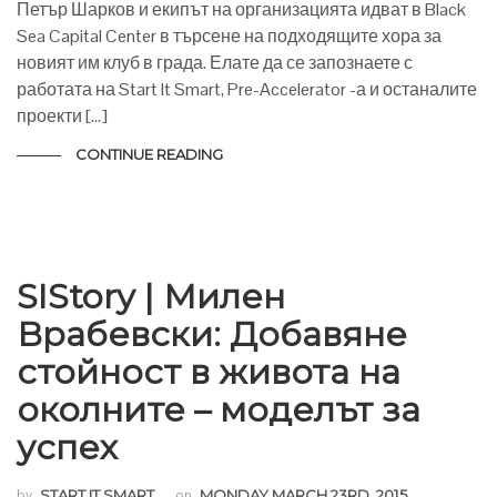
Петър Шарков и екипът на организацията идват в Black
Sea Capital Center в търсене на подходящите хора за
новият им клуб в града. Елате да се запознаете с
работата на Start It Smart, Pre-Accelerator -а и останалите
проекти […]
CONTINUE READING
SIStory | Милен
Врабевски: Добавяне
стойност в живота на
околните – моделът за
успех
by
START IT SMART
on
MONDAY MARCH 23RD, 2015