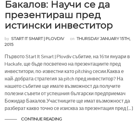
Бакалов: Научи се да
презентираш пред
истински инвеститор
by
START IT SMART | PLOVDIV
on
THURSDAY JANUARY 15TH,
2015
Първото Start It Smart | Plovdiv събитие, на 16ти януари в
Hackafe, ще бъде посветено на презентациите пред
инвеститори, по-известни като pitching сесии.Каква е
най-добрата стратегия за pitch пред инвеститор? На
нашето събитие ще имате възможност да получите
полезни съвети от успешния български предприемач
Божидар Бакалов.Участниците ще имат възможност да
разберат какво точно се изисква за презентация пред […]
CONTINUE READING