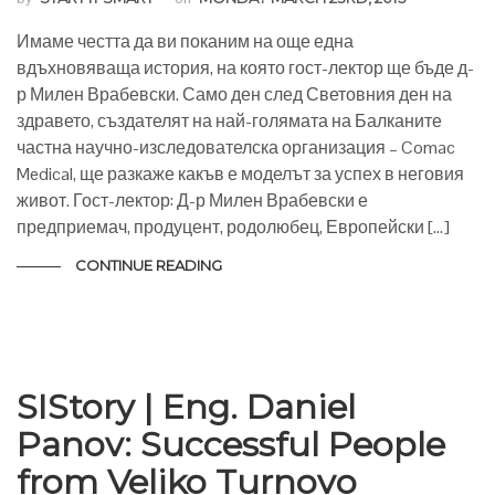
Имаме честта да ви поканим на още една
вдъхновяваща история, на която гост-лектор ще бъде д-
р Милен Врабевски. Само ден след Световния ден на
здравето, създателят на най-голямата на Балканите
частна научно-изследователска организация – Comac
Medical, ще разкаже какъв е моделът за успех в неговия
живот. Гост-лектор: Д-р Милен Врабевски е
предприемач, продуцент, родолюбец, Европейски […]
CONTINUE READING
SIStory | Eng. Daniel
Panov: Successful People
from Veliko Turnovo