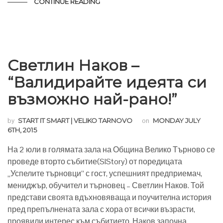
CONTINUE READING
Светлин Наков –
“Валидирайте идеята си
възможно най-рано!”
by
START IT SMART | VELIKO TARNOVO
on
MONDAY JULY
6TH, 2015
На 2 юли в голямата зала на Община Велико Търново се
проведе вторто събитие(SIStory) от поредицата
„Успелите търновци” с гост, успешният предприемач,
мениджър, обучител и търновец – Светлин Наков. Той
представи своята вдъхновяваща и поучителна история
пред препълнената зала с хора от всички възрасти,
проявили интерес към събитието. Наков започна