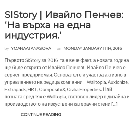
SIStory | Ивайло Пенчев:
‘На върха на една
индустрия.’
by
YOANAATANASOVA
on
MONDAY JANUARY 11TH, 2016
Първото SIStory за 2016-та е вече факт, а новата година
ще бъде открита от Ивайло Пенчев! Ивайло Пенчев е
сериен предприемач. Основател е и участва активно в
управлението на редица компании – Walltopia, Auxionize,
Extrapack, HRT, CompositeX, Civilia Properties. Най-
позната сред тях е Walltopia, световен лидер в дизайна и
производството на изкуствени катерачни стени […]
CONTINUE READING