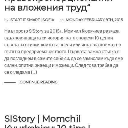
на вложения труд“
by
START IT SMART | SOFIA
on
MONDAY FEBRUARY 9TH, 2015
На второто SIStory за 2015г., Момчил Кюркчиев разказа
вдъхновяващата си история, като сподели 10 ценни
съвета за всички, които са поели или искат да поемат по
пътя на предприемачеството. Първата важна стъпка е
да погледнем в самите себе си, да се замислим къде сме
силни, опитни, знаещи и можещи. След това трябва да
се огледаме […]
CONTINUE READING
SIStory | Momchil