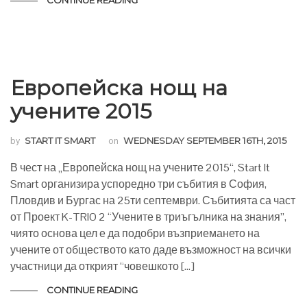
Европейска нощ на
учените 2015
by
START IT SMART
on
WEDNESDAY SEPTEMBER 16TH, 2015
В чест на „Европейска нощ на учените 2015“, Start It
Smart организира успоредно три събития в София,
Пловдив и Бургас на 25ти септември. Събитията са част
от Проект K-TRIO 2 “Учените в триъгълника на знания”,
чиято основа цел е да подобри възприемането на
учените от обществото като даде възможност на всички
участници да открият “човешкото […]
CONTINUE READING