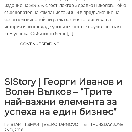
издание на SIStory с гост-лектор Здравко Николов. Той е
съосновател на компанията 3DC и в продължение на
час и половина той ни разказа своята вълнуваща
история и ни предаде уроците, които е научил по пътя
към успеха. Събитието беше […]
CONTINUE READING
SIStory | Георги Иванов и
Волен Вълков – “Трите
най-важни елемента за
успеха на един бизнес”
by
START IT SMART | VELIKO TARNOVO
on
THURSDAY JUNE
2ND, 2016