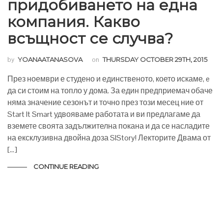
придобиването на една
компания. Какво
всъщност се случва?
by
YOANAATANASOVA
on
THURSDAY OCTOBER 29TH, 2015
През ноември е студено и единственото, което искаме, e
да си стоим на топло у дома. За един предприемач обаче
няма значение сезонът и точно през този месец ние от
Start It Smart удвояваме работата и ви предлагаме да
вземете своята задължителна покана и да се насладите
на ексклузивна двойна доза SIStory! Лекторите Двама от
[…]
CONTINUE READING