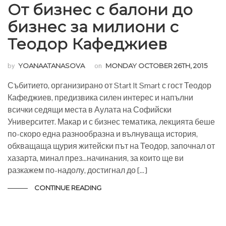
От бизнес с балони до
бизнес за милиони с
Теодор Кафеджиев
by
YOANAATANASOVA
on
MONDAY OCTOBER 26TH, 2015
Събитието, организирано от Start It Smart с гост Теодор
Кафеджиев, предизвика силен интерес и напълни
всички седящи места в Аулата на Софийски
Университет. Макар и с бизнес тематика, лекцията беше
по-скоро една разнообразна и вълнуваща история,
обхващаща щурия житейски път на Теодор, започнал от
хазарта, минал през…начинания, за които ще ви
разкажем по-надолу, достигнал до […]
CONTINUE READING