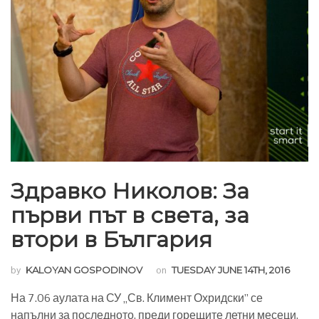
Здравко Николов: За
първи път в света, за
втори в България
by
KALOYAN GOSPODINOV
on
TUESDAY JUNE 14TH, 2016
На 7.06 аулата на СУ „Св. Климент Охридски” се
напълни за последното, преди горещите летни месеци,