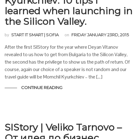
Kyurkchiev: 10 tips I
learned when launching in
the Silicon Valley.
by
START IT SMART | SOFIA
on
FRIDAY JANUARY 23RD, 2015
After the first SIStory for the year where Deyan Vitanov
revealed to us how to get from Bulgaria to the Silicon Valley,
the second has the privilege to show us the path of return. Of
course, again our choice of a speaker is not random and our
travel guide will be Momchil Kyurkchiev – the […]
CONTINUE READING
SIStory | Veliko Tarnovo –
От идея до бизнес