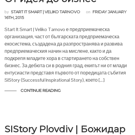
by
START IT SMART | VELIKO TARNOVO
on
FRIDAY JANUARY
16TH, 2015
Start It Smart | Veliko Tarnovo е предприемаческа
организация, част от българската предприемаческа
екосистема, създадена да разпространява и развива
предприемаческия начин на мислене, както и да
подкрепя младите хора в стартирането на собствен
бизнес. За дебюта си в родния град, екипът ни от млади
ентусиасти представя първото от поредицата събития
SIStory (Successful Inspirational Story), което […]
CONTINUE READING
SIStory Plovdiv | Божидар