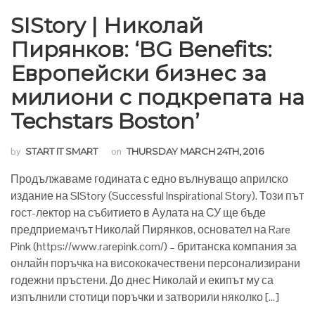
SIStory | Николай
Пирянков: ‘BG Benefits:
Европейски бизнес за
милиони с подкрепата на
Techstars Boston’
by
START IT SMART
on
THURSDAY MARCH 24TH, 2016
Продължаваме годината с едно вълнуващо априлско
издание на SIStory (Successful Inspirational Story). Този път
гост-лектор на събитието в Аулата на СУ ще бъде
предприемачът Николай Пирянков, основател на Rare
Pink (https://www.rarepink.com/) – британска компания за
онлайн поръчка на висококачествени персонализирани
годежни пръстени. До днес Николай и екипът му са
изпълнили стотици поръчки и затворили няколко […]