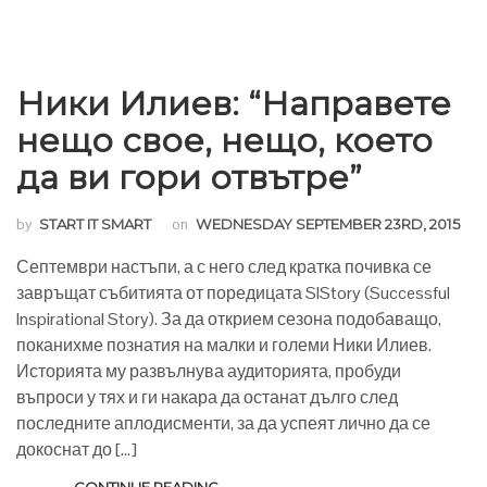
Ники Илиев: “Направете
нещо свое, нещо, което
да ви гори отвътре”
by
START IT SMART
on
WEDNESDAY SEPTEMBER 23RD, 2015
Септември настъпи, а с него след кратка почивка се
завръщат събитията от поредицата SIStory (Successful
Inspirational Story). За да открием сезона подобаващо,
поканихме познатия на малки и големи Ники Илиев.
Историята му развълнува аудиторията, пробуди
въпроси у тях и ги накара да останат дълго след
последните аплодисменти, за да успеят лично да се
докоснат до […]
CONTINUE READING