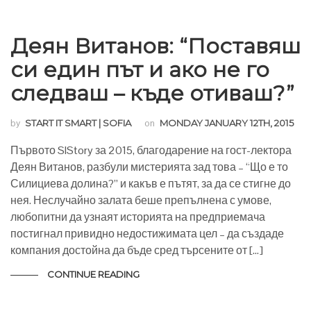
Деян Витанов: “Поставяш
си един път и ако не го
следваш – къде отиваш?”
by
START IT SMART | SOFIA
on
MONDAY JANUARY 12TH, 2015
Първото SIStory за 2015, благодарение на гост-лектора
Деян Витанов, разбули мистерията зад това – “Що е то
Силициева долина?” и какъв е пътят, за да се стигне до
нея. Неслучайно залата беше препълнена с умове,
любопитни да узнаят историята на предприемача
постигнал привидно недостижимата цел – да създаде
компания достойна да бъде сред търсените от […]
CONTINUE READING