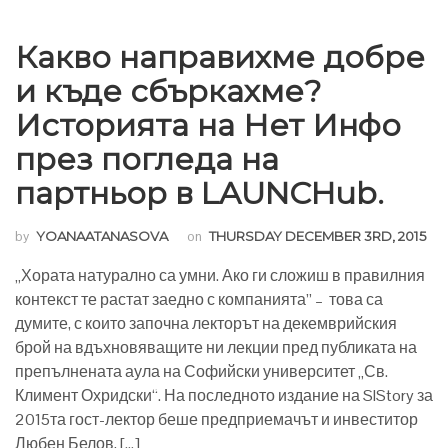
Какво направихме добре
и къде сбъркахме?
Историята на Нет Инфо
през погледа на
партньор в LAUNCHub.
by
YOANAATANASOVA
on
THURSDAY DECEMBER 3RD, 2015
„Хората натурално са умни. Ако ги сложиш в правилния
контекст те растат заедно с компанията” – това са
думите, с които започна лекторът на декемврийския
брой на вдъхновяващите ни лекции пред публиката на
препълнената аула на Софийски университет „Св.
Климент Охридски“. На последното издание на SIStory за
2015та гост-лектор беше предприемачът и инвеститор
Любен Белов, […]