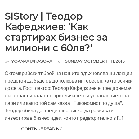
SIStory | Теодор
Кафеджиев: ‘Как
стартирах бизнес за
милиони с 60лв?’
by
YOANAATANASOVA
on
SUNDAY OCTOBER 11TH, 2015
Октомврийският брой на нашите вдъхновяващи лекции
предстои да бъде също толкова интересен, както всички
до сега. Гост-лектор: Теодор Кафеджиев е предприемач
със страст и талант в привличането и управлението на
пари или както той сам казва – “икономист по душа”.
Теодор обича да преценява риска, да развива и
инвестира в бизнес идеи, които предварително в […]
CONTINUE READING