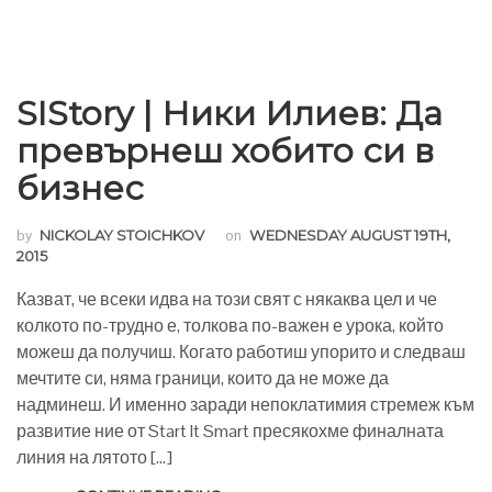
SIStory | Ники Илиев: Да
превърнеш хобито си в
бизнес
by
NICKOLAY STOICHKOV
on
WEDNESDAY AUGUST 19TH,
2015
Казват, че всеки идва на този свят с някаква цел и че
колкото по-трудно е, толкова по-важен е урока, който
можеш да получиш. Когато работиш упорито и следваш
мечтите си, няма граници, които да не може да
надминеш. И именно заради непоклатимия стремеж към
развитие ние от Start It Smart пресякохме финалната
линия на лятото […]